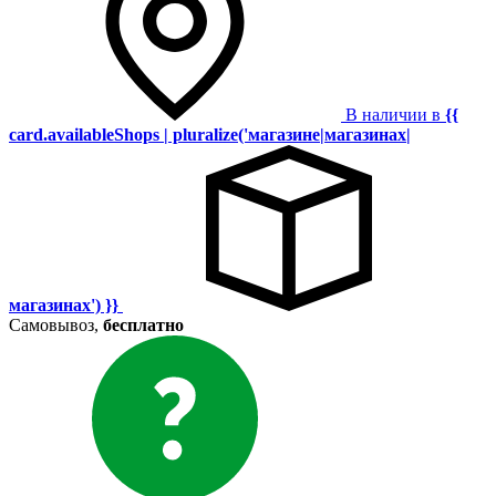
В наличии в
{{
card.availableShops | pluralize('магазине|магазинах|
магазинах') }}
Самовывоз,
бесплатно