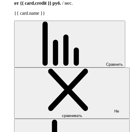
от {{ card.credit }}
руб.
/ мес.
{{ card.name }}
Сравнить
Не
сравнивать