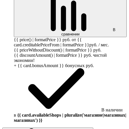
В
сравнении
{{ price() | formatPrice }}
руб.
от {{
card.creditablePriceFrom | formatPrice }}
руб.
/ мес.
{{ priceWithoutDiscount() | formatPrice }}
руб.
{{ discountAmount() | formatPrice }}
руб.
чистой
экономии!
+ {{ card.bonusAmount }} бонусных
руб.
В наличии
в
{{ card.availableShops | pluralize('магазине|магазинах|
магазинах') }}