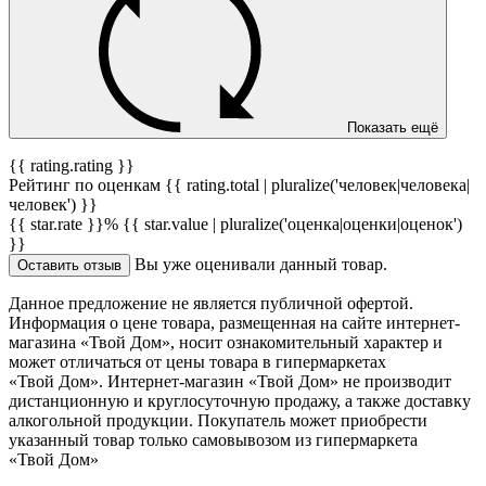
Показать ещё
{{ rating.rating }}
Рейтинг по оценкам {{ rating.total | pluralize('человек|человека|
человек') }}
{{ star.rate }}%
{{ star.value | pluralize('оценка|оценки|оценок')
}}
Вы уже оценивали данный товар.
Оставить отзыв
Данное предложение не является публичной офертой.
Информация о цене товара, размещенная на сайте интернет-
магазина «Твой Дом», носит ознакомительный характер и
может отличаться от цены товара в гипермаркетах
«Твой Дом». Интернет-магазин «Твой Дом» не производит
дистанционную и круглосуточную продажу, а также доставку
алкогольной продукции. Покупатель может приобрести
указанный товар только самовывозом из гипермаркета
«Твой Дом»