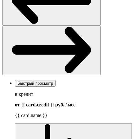
Быстрый просмотр
в кредит
от {{ card.credit }}
руб.
/ мес.
{{ card.name }}