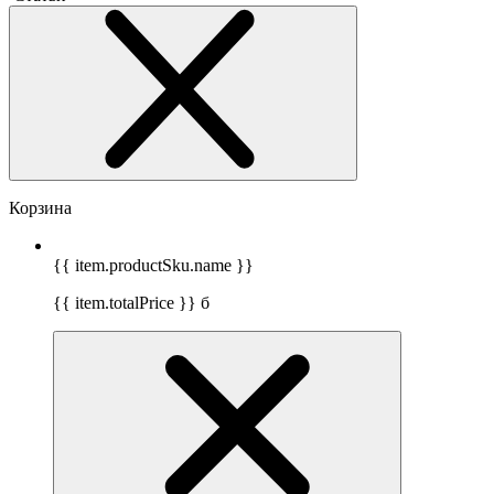
Корзина
{{ item.productSku.name }}
{{ item.totalPrice }}
б