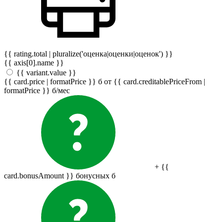
{{ rating.total | pluralize('оценка|оценки|оценок') }}
{{ axis[0].name }}
{{ variant.value }}
{{ card.price | formatPrice }}
б
от {{ card.creditablePriceFrom |
formatPrice }}
б
/мес
+ {{
card.bonusAmount }} бонусных
б