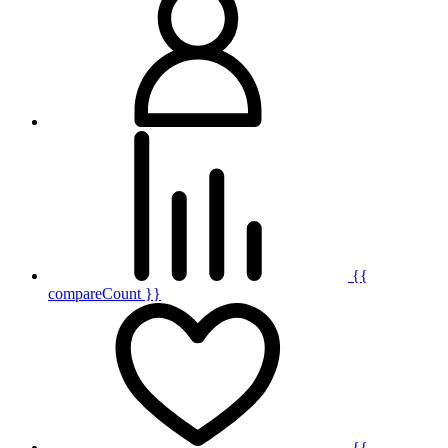
{{
compareCount }}
{{