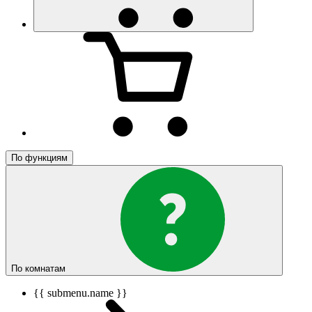
По функциям
По комнатам
{{ submenu.name }}