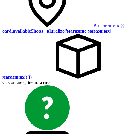
В наличии в
{{
card.availableShops | pluralize('магазине|магазинах|
магазинах') }}
Самовывоз,
бесплатно