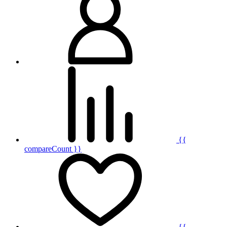
{{
compareCount }}
{{