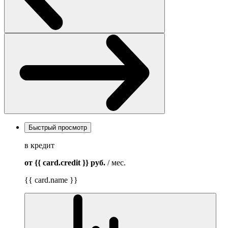
Быстрый просмотр
в кредит
от {{ card.credit }}
руб.
/ мес.
{{ card.name }}