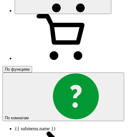
По функциям
По комнатам
{{ submenu.name }}