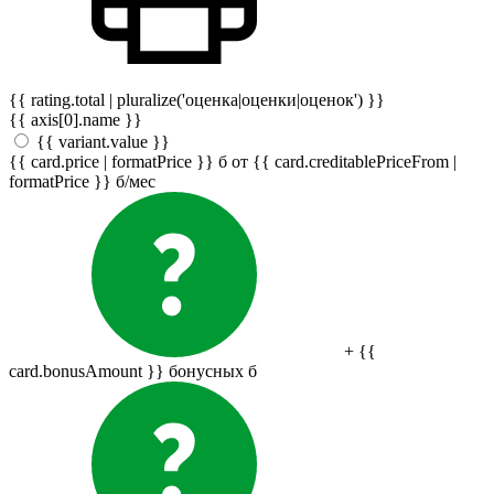
{{ rating.total | pluralize('оценка|оценки|оценок') }}
{{ axis[0].name }}
{{ variant.value }}
{{ card.price | formatPrice }}
б
от {{ card.creditablePriceFrom |
formatPrice }}
б
/мес
+ {{
card.bonusAmount }} бонусных
б