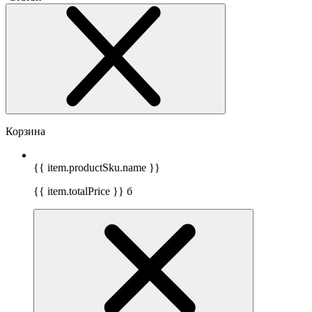
Корзина
{{ item.productSku.name }}
{{ item.totalPrice }}
б