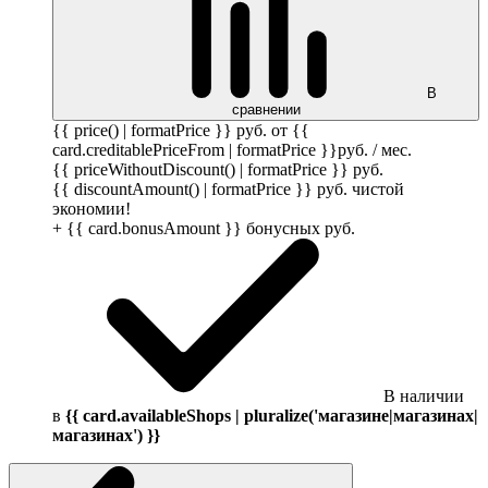
В
сравнении
{{ price() | formatPrice }}
руб.
от {{
card.creditablePriceFrom | formatPrice }}
руб.
/ мес.
{{ priceWithoutDiscount() | formatPrice }}
руб.
{{ discountAmount() | formatPrice }}
руб.
чистой
экономии!
+ {{ card.bonusAmount }} бонусных
руб.
В наличии
в
{{ card.availableShops | pluralize('магазине|магазинах|
магазинах') }}