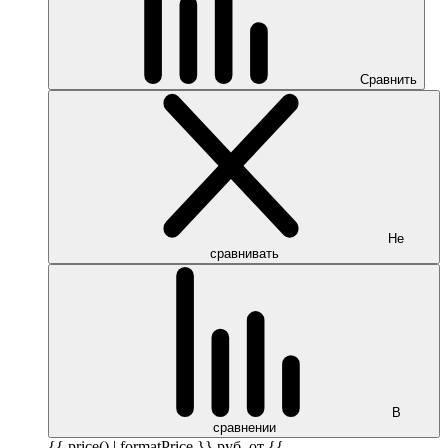
Сравнить
Не
сравнивать
В
сравнении
{{ price() | formatPrice }}
руб.
от {{