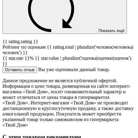
Показать ещё
{{ rating.rating }}
Рейтинг по оценкам {{ rating.total | pluralize('человек|человека|
человек') }}
{{ star.rate }}%
{{ star.value | pluralize('оценка|оценки|оценок')
}}
Вы уже оценивали данный товар.
Оставить отзыв
Данное предложение не является публичной офертой.
Информация о цене товара, размещенная на сайте интернет-
магазина «Твой Дом», носит ознакомительный характер и
может отличаться от цены товара в гипермаркетах
«Твой Дом». Интернет-магазин «Твой Дом» не производит
дистанционную и круглосуточную продажу, а также доставку
алкогольной продукции. Покупатель может приобрести
указанный товар только самовывозом из гипермаркета
«Твой Дом»
С этим товаром рекомендуем