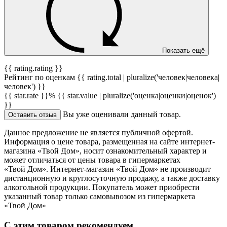
Показать ещё
{{ rating.rating }}
Рейтинг по оценкам {{ rating.total | pluralize('человек|человека|
человек') }}
{{ star.rate }}%
{{ star.value | pluralize('оценка|оценки|оценок')
}}
Вы уже оценивали данный товар.
Оставить отзыв
Данное предложение не является публичной офертой.
Информация о цене товара, размещенная на сайте интернет-
магазина «Твой Дом», носит ознакомительный характер и
может отличаться от цены товара в гипермаркетах
«Твой Дом». Интернет-магазин «Твой Дом» не производит
дистанционную и круглосуточную продажу, а также доставку
алкогольной продукции. Покупатель может приобрести
указанный товар только самовывозом из гипермаркета
«Твой Дом»
С этим товаром рекомендуем