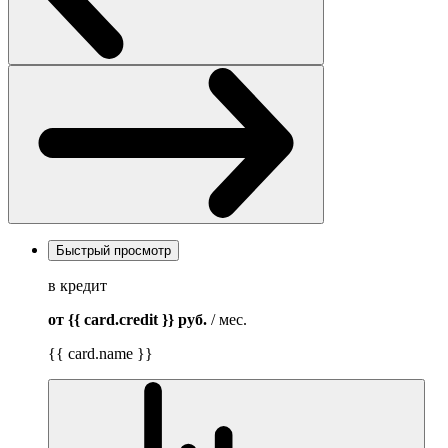
Быстрый просмотр
в кредит
от {{ card.credit }}
руб.
/ мес.
{{ card.name }}