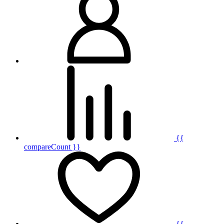
{{
compareCount }}
{{