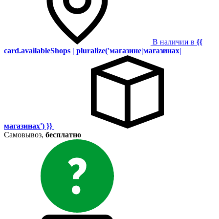
В наличии в
{{
card.availableShops | pluralize('магазине|магазинах|
магазинах') }}
Самовывоз,
бесплатно