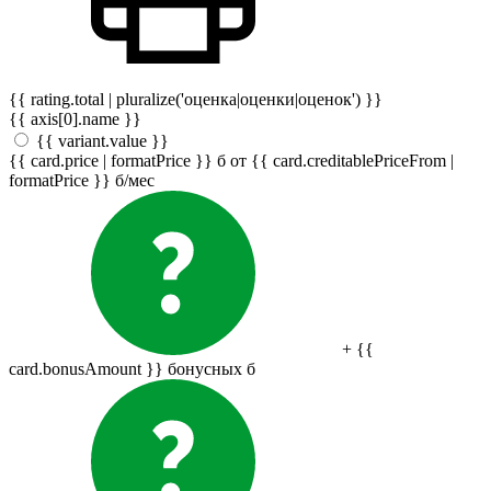
{{ rating.total | pluralize('оценка|оценки|оценок') }}
{{ axis[0].name }}
{{ variant.value }}
{{ card.price | formatPrice }}
б
от {{ card.creditablePriceFrom |
formatPrice }}
б
/мес
+ {{
card.bonusAmount }} бонусных
б