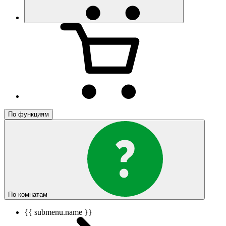
По функциям
По комнатам
{{ submenu.name }}