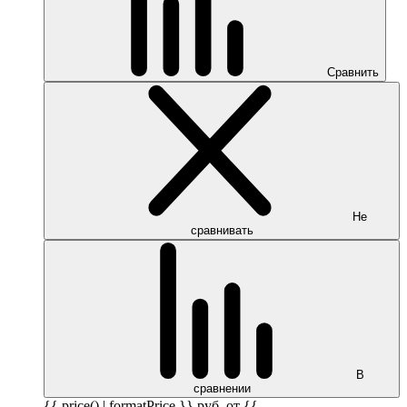
Сравнить
Не
сравнивать
В
сравнении
{{ price() | formatPrice }}
руб.
от {{