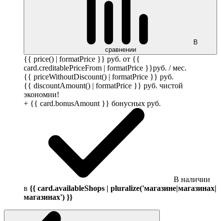
В
сравнении
{{ price() | formatPrice }}
руб.
от {{
card.creditablePriceFrom | formatPrice }}
руб.
/ мес.
{{ priceWithoutDiscount() | formatPrice }}
руб.
{{ discountAmount() | formatPrice }}
руб.
чистой
экономии!
+ {{ card.bonusAmount }} бонусных
руб.
В наличии
в
{{ card.availableShops | pluralize('магазине|магазинах|
магазинах') }}