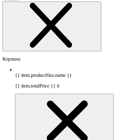
Корзина
{{ item.productSku.name }}
{{ item.totalPrice }}
б