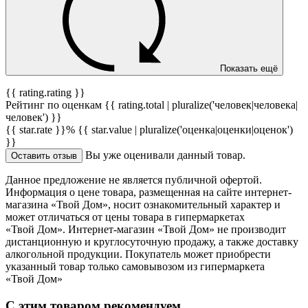
Показать ещё
{{ rating.rating }}
Рейтинг по оценкам {{ rating.total | pluralize('человек|человека|
человек') }}
{{ star.rate }}%
{{ star.value | pluralize('оценка|оценки|оценок')
}}
Вы уже оценивали данный товар.
Оставить отзыв
Данное предложение не является публичной офертой.
Информация о цене товара, размещенная на сайте интернет-
магазина «Твой Дом», носит ознакомительный характер и
может отличаться от цены товара в гипермаркетах
«Твой Дом». Интернет-магазин «Твой Дом» не производит
дистанционную и круглосуточную продажу, а также доставку
алкогольной продукции. Покупатель может приобрести
указанный товар только самовывозом из гипермаркета
«Твой Дом»
С этим товаром рекомендуем