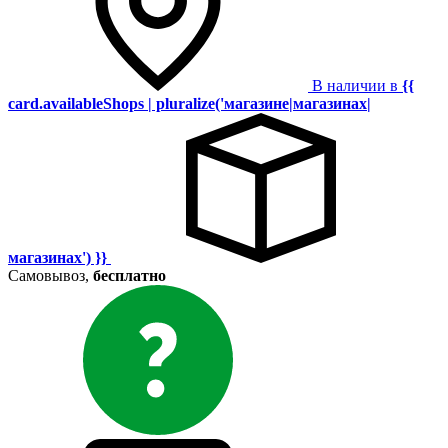
В наличии в
{{
card.availableShops | pluralize('магазине|магазинах|
магазинах') }}
Самовывоз,
бесплатно