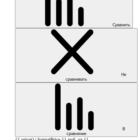
Сравнить
Не
сравнивать
В
сравнении
{{ price() | formatPrice }}
руб.
от {{