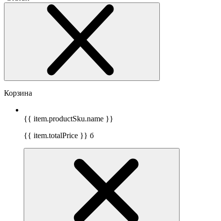
Корзина
{{ item.productSku.name }}
{{ item.totalPrice }}
б