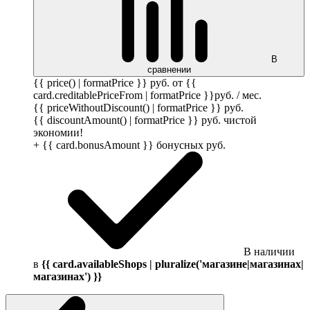
В
сравнении
{{ price() | formatPrice }}
руб.
от {{
card.creditablePriceFrom | formatPrice }}
руб.
/ мес.
{{ priceWithoutDiscount() | formatPrice }}
руб.
{{ discountAmount() | formatPrice }}
руб.
чистой
экономии!
+ {{ card.bonusAmount }} бонусных
руб.
В наличии
в
{{ card.availableShops | pluralize('магазине|магазинах|
магазинах') }}