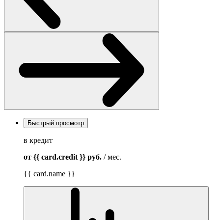
Быстрый просмотр
в кредит
от {{ card.credit }}
руб.
/ мес.
{{ card.name }}