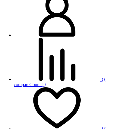
{{
compareCount }}
{{