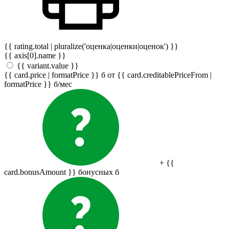
{{ rating.total | pluralize('оценка|оценки|оценок') }}
{{ axis[0].name }}
{{ variant.value }}
{{ card.price | formatPrice }}
б
от {{ card.creditablePriceFrom |
formatPrice }}
б
/мес
+ {{
card.bonusAmount }} бонусных
б