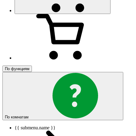
По функциям
По комнатам
{{ submenu.name }}