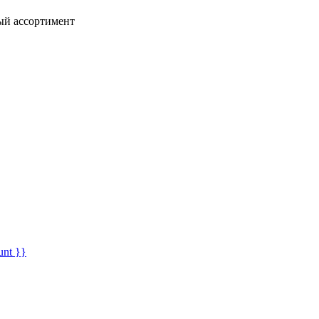
ный ассортимент
unt }}