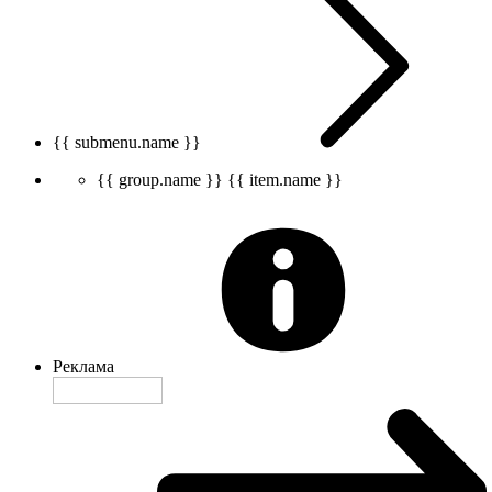
{{ submenu.name }}
{{ group.name }}
{{ item.name }}
Реклама