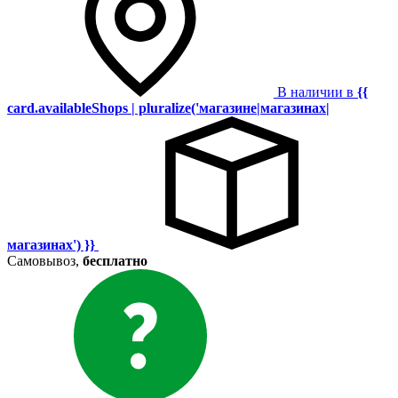
В наличии в
{{
card.availableShops | pluralize('магазине|магазинах|
магазинах') }}
Самовывоз,
бесплатно