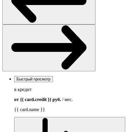
Быстрый просмотр
в кредит
от {{ card.credit }}
руб.
/ мес.
{{ card.name }}