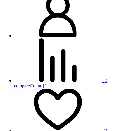
{{
compareCount }}
{{