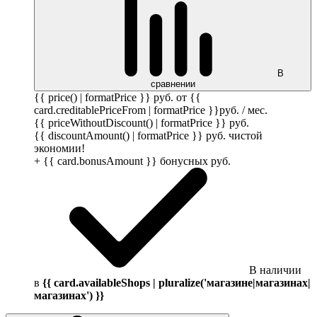
В
сравнении
{{ price() | formatPrice }}
руб.
от {{
card.creditablePriceFrom | formatPrice }}
руб.
/ мес.
{{ priceWithoutDiscount() | formatPrice }}
руб.
{{ discountAmount() | formatPrice }}
руб.
чистой
экономии!
+ {{ card.bonusAmount }} бонусных
руб.
В наличии
в
{{ card.availableShops | pluralize('магазине|магазинах|
магазинах') }}