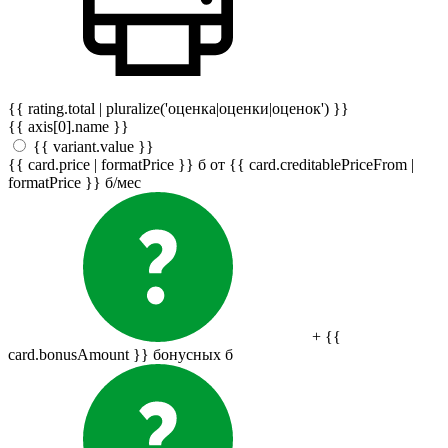
{{ rating.total | pluralize('оценка|оценки|оценок') }}
{{ axis[0].name }}
{{ variant.value }}
{{ card.price | formatPrice }}
б
от {{ card.creditablePriceFrom |
formatPrice }}
б
/мес
+ {{
card.bonusAmount }} бонусных
б