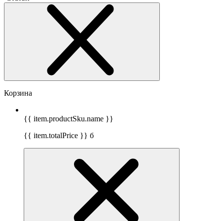
Корзина
{{ item.productSku.name }}
{{ item.totalPrice }}
б