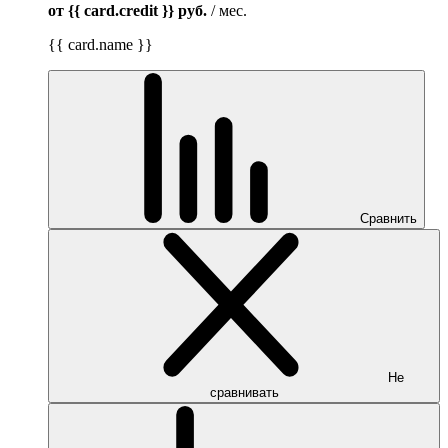
от {{ card.credit }}
руб.
/ мес.
{{ card.name }}
Сравнить
Не
сравнивать