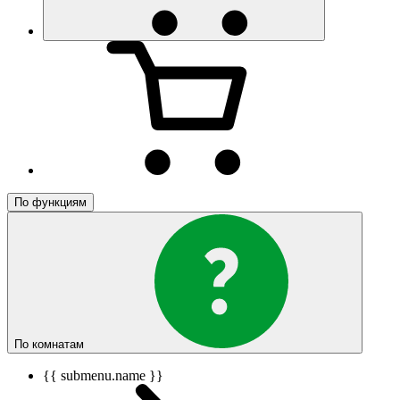
По функциям
По комнатам
{{ submenu.name }}