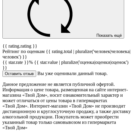
Показать ещё
{{ rating.rating }}
Рейтинг по оценкам {{ rating.total | pluralize('человек|человека|
человек') }}
{{ star.rate }}%
{{ star.value | pluralize('оценка|оценки|оценок')
}}
Вы уже оценивали данный товар.
Оставить отзыв
Данное предложение не является публичной офертой.
Информация о цене товара, размещенная на сайте интернет-
магазина «Твой Дом», носит ознакомительный характер и
может отличаться от цены товара в гипермаркетах
«Твой Дом». Интернет-магазин «Твой Дом» не производит
дистанционную и круглосуточную продажу, а также доставку
алкогольной продукции. Покупатель может приобрести
указанный товар только самовывозом из гипермаркета
«Твой Дом»