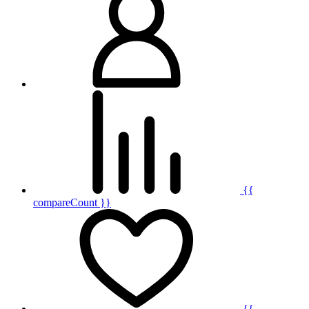
{{
compareCount }}
{{