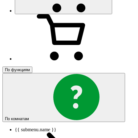
По функциям
По комнатам
{{ submenu.name }}