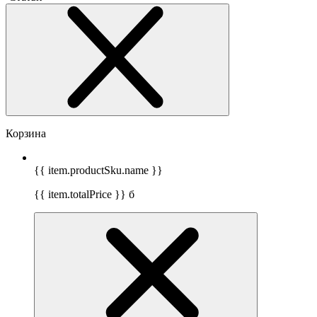
Корзина
{{ item.productSku.name }}
{{ item.totalPrice }}
б