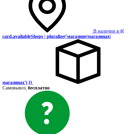
В наличии в
{{
card.availableShops | pluralize('магазине|магазинах|
магазинах') }}
Самовывоз,
бесплатно