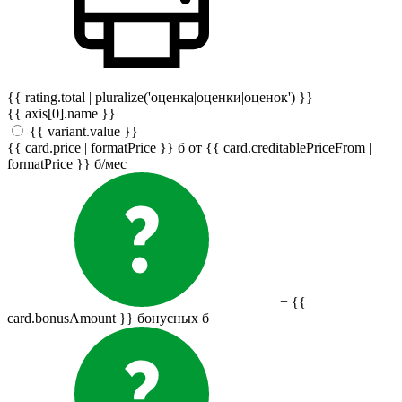
{{ rating.total | pluralize('оценка|оценки|оценок') }}
{{ axis[0].name }}
{{ variant.value }}
{{ card.price | formatPrice }}
б
от {{ card.creditablePriceFrom |
formatPrice }}
б
/мес
+ {{
card.bonusAmount }} бонусных
б