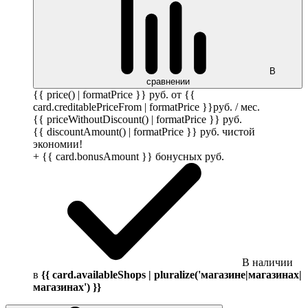
В
сравнении
{{ price() | formatPrice }}
руб.
от {{
card.creditablePriceFrom | formatPrice }}
руб.
/ мес.
{{ priceWithoutDiscount() | formatPrice }}
руб.
{{ discountAmount() | formatPrice }}
руб.
чистой
экономии!
+ {{ card.bonusAmount }} бонусных
руб.
В наличии
в
{{ card.availableShops | pluralize('магазине|магазинах|
магазинах') }}