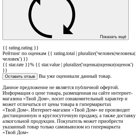
Показать ещё
{{ rating.rating }}
Рейтинг по оценкам {{ rating.total | pluralize('человек|человека|
человек') }}
{{ star.rate }}%
{{ star.value | pluralize('оценка|оценки|оценок')
}}
Вы уже оценивали данный товар.
Оставить отзыв
Данное предложение не является публичной офертой.
Информация о цене товара, размещенная на сайте интернет-
магазина «Твой Дом», носит ознакомительный характер и
может отличаться от цены товара в гипермаркетах
«Твой Дом». Интернет-магазин «Твой Дом» не производит
дистанционную и круглосуточную продажу, а также доставку
алкогольной продукции. Покупатель может приобрести
указанный товар только самовывозом из гипермаркета
«Твой Дом»