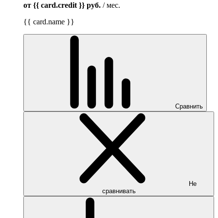
от {{ card.credit }}
руб.
/ мес.
{{ card.name }}
Сравнить
Не
сравнивать