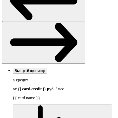
Быстрый просмотр
в кредит
от {{ card.credit }}
руб.
/ мес.
{{ card.name }}