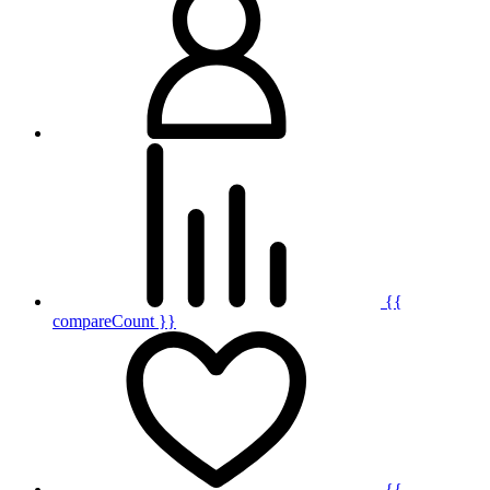
{{
compareCount }}
{{