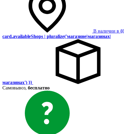
В наличии в
{{
card.availableShops | pluralize('магазине|магазинах|
магазинах') }}
Самовывоз,
бесплатно