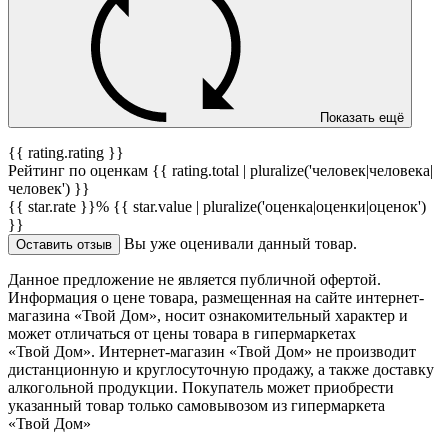
Показать ещё
{{ rating.rating }}
Рейтинг по оценкам {{ rating.total | pluralize('человек|человека|
человек') }}
{{ star.rate }}%
{{ star.value | pluralize('оценка|оценки|оценок')
}}
Вы уже оценивали данный товар.
Оставить отзыв
Данное предложение не является публичной офертой.
Информация о цене товара, размещенная на сайте интернет-
магазина «Твой Дом», носит ознакомительный характер и
может отличаться от цены товара в гипермаркетах
«Твой Дом». Интернет-магазин «Твой Дом» не производит
дистанционную и круглосуточную продажу, а также доставку
алкогольной продукции. Покупатель может приобрести
указанный товар только самовывозом из гипермаркета
«Твой Дом»