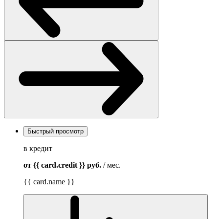
Быстрый просмотр
в кредит
от {{ card.credit }}
руб.
/ мес.
{{ card.name }}