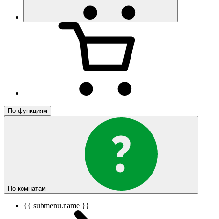
По функциям
По комнатам
{{ submenu.name }}