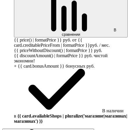
В
сравнении
{{ price() | formatPrice }}
руб.
от {{
card.creditablePriceFrom | formatPrice }}
руб.
/ мес.
{{ priceWithoutDiscount() | formatPrice }}
руб.
{{ discountAmount() | formatPrice }}
руб.
чистой
экономии!
+ {{ card.bonusAmount }} бонусных
руб.
В наличии
в
{{ card.availableShops | pluralize('магазине|магазинах|
магазинах') }}