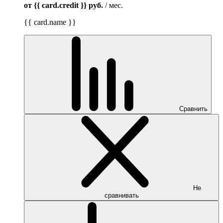
от {{ card.credit }}
руб.
/ мес.
{{ card.name }}
Сравнить
Не
сравнивать