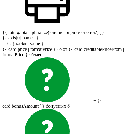
{{ rating.total | pluralize('оценка|оценки|оценок') }}
{{ axis[0].name }}
{{ variant.value }}
{{ card.price | formatPrice }}
б
от {{ card.creditablePriceFrom |
formatPrice }}
б
/мес
+ {{
card.bonusAmount }} бонусных
б