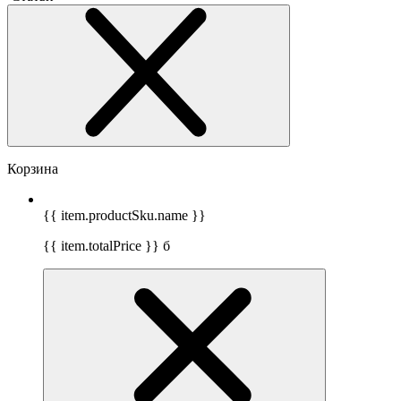
Корзина
{{ item.productSku.name }}
{{ item.totalPrice }}
б