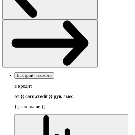
Быстрый просмотр
в кредит
от {{ card.credit }}
руб.
/ мес.
{{ card.name }}