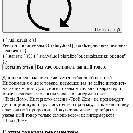
Показать ещё
{{ rating.rating }}
Рейтинг по оценкам {{ rating.total | pluralize('человек|человека|
человек') }}
{{ star.rate }}%
{{ star.value | pluralize('оценка|оценки|оценок')
}}
Вы уже оценивали данный товар.
Оставить отзыв
Данное предложение не является публичной офертой.
Информация о цене товара, размещенная на сайте интернет-
магазина «Твой Дом», носит ознакомительный характер и
может отличаться от цены товара в гипермаркетах
«Твой Дом». Интернет-магазин «Твой Дом» не производит
дистанционную и круглосуточную продажу, а также доставку
алкогольной продукции. Покупатель может приобрести
указанный товар только самовывозом из гипермаркета
«Твой Дом»
С этим товаром рекомендуем