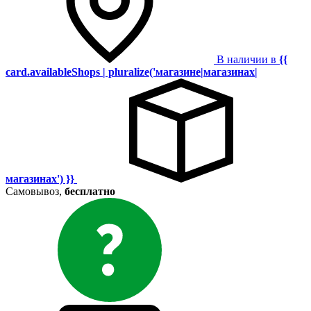
В наличии в
{{
card.availableShops | pluralize('магазине|магазинах|
магазинах') }}
Самовывоз,
бесплатно