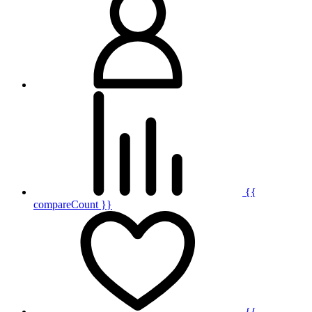
{{
compareCount }}
{{