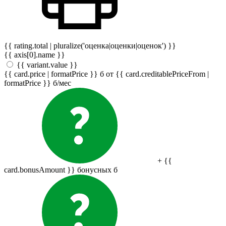
{{ rating.total | pluralize('оценка|оценки|оценок') }}
{{ axis[0].name }}
{{ variant.value }}
{{ card.price | formatPrice }}
б
от {{ card.creditablePriceFrom |
formatPrice }}
б
/мес
+ {{
card.bonusAmount }} бонусных
б