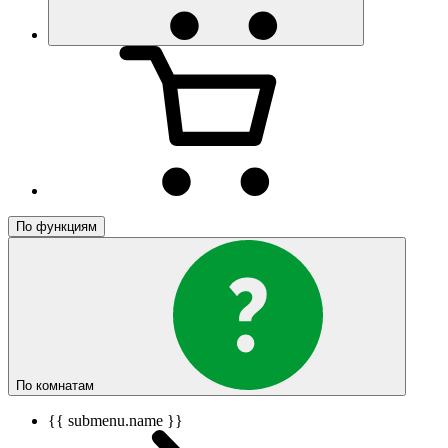
По функциям
По комнатам
{{ submenu.name }}