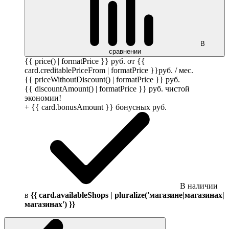
В
сравнении
{{ price() | formatPrice }}
руб.
от {{
card.creditablePriceFrom | formatPrice }}
руб.
/ мес.
{{ priceWithoutDiscount() | formatPrice }}
руб.
{{ discountAmount() | formatPrice }}
руб.
чистой
экономии!
+ {{ card.bonusAmount }} бонусных
руб.
В наличии
в
{{ card.availableShops | pluralize('магазине|магазинах|
магазинах') }}