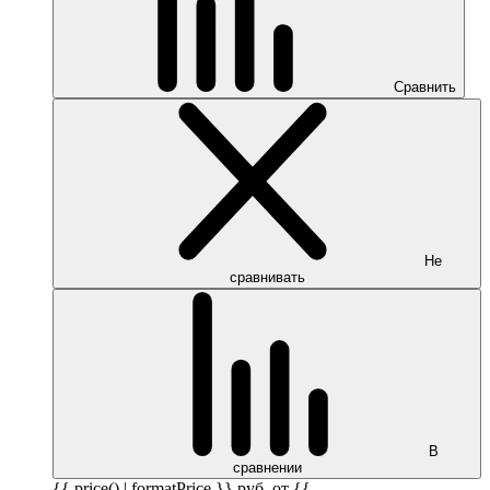
Сравнить
Не
сравнивать
В
сравнении
{{ price() | formatPrice }}
руб.
от {{