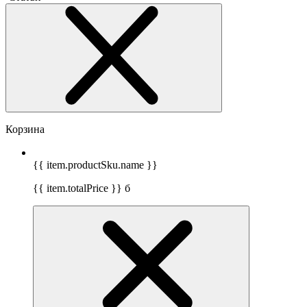
Корзина
{{ item.productSku.name }}
{{ item.totalPrice }}
б