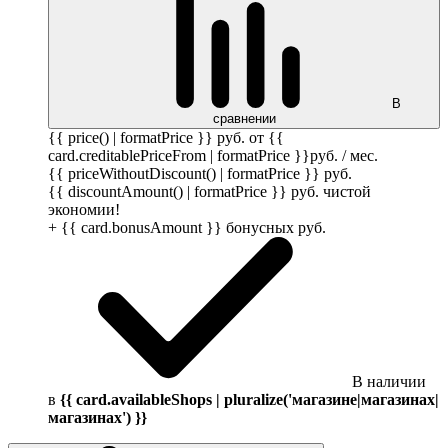
В
сравнении
{{ price() | formatPrice }}
руб.
от {{
card.creditablePriceFrom | formatPrice }}
руб.
/ мес.
{{ priceWithoutDiscount() | formatPrice }}
руб.
{{ discountAmount() | formatPrice }}
руб.
чистой
экономии!
+ {{ card.bonusAmount }} бонусных
руб.
В наличии
в
{{ card.availableShops | pluralize('магазине|магазинах|
магазинах') }}