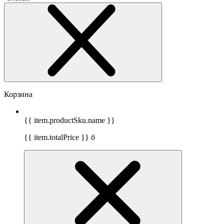
Корзина
{{ item.productSku.name }}
{{ item.totalPrice }}
б