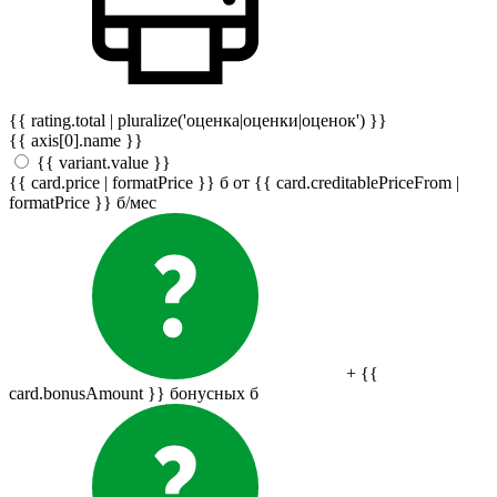
{{ rating.total | pluralize('оценка|оценки|оценок') }}
{{ axis[0].name }}
{{ variant.value }}
{{ card.price | formatPrice }}
б
от {{ card.creditablePriceFrom |
formatPrice }}
б
/мес
+ {{
card.bonusAmount }} бонусных
б