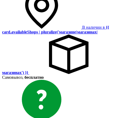
В наличии в
{{
card.availableShops | pluralize('магазине|магазинах|
магазинах') }}
Самовывоз,
бесплатно