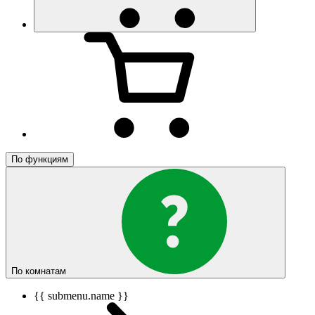
По функциям
По комнатам
{{ submenu.name }}