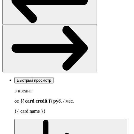
Быстрый просмотр
в кредит
от {{ card.credit }}
руб.
/ мес.
{{ card.name }}