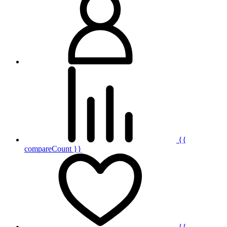
{{
compareCount }}
{{