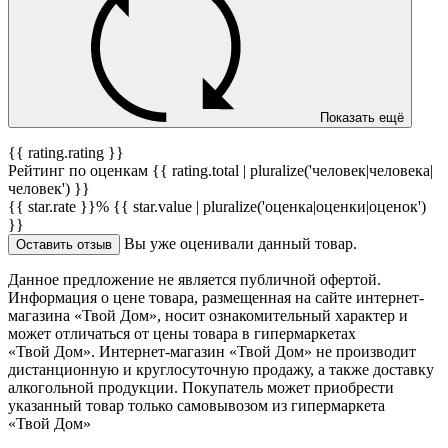
Показать ещё
{{ rating.rating }}
Рейтинг по оценкам {{ rating.total | pluralize('человек|человека|
человек') }}
{{ star.rate }}%
{{ star.value | pluralize('оценка|оценки|оценок')
}}
Вы уже оценивали данный товар.
Оставить отзыв
Данное предложение не является публичной офертой.
Информация о цене товара, размещенная на сайте интернет-
магазина «Твой Дом», носит ознакомительный характер и
может отличаться от цены товара в гипермаркетах
«Твой Дом». Интернет-магазин «Твой Дом» не производит
дистанционную и круглосуточную продажу, а также доставку
алкогольной продукции. Покупатель может приобрести
указанный товар только самовывозом из гипермаркета
«Твой Дом»