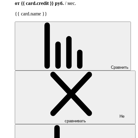
от {{ card.credit }}
руб.
/ мес.
{{ card.name }}
Сравнить
Не
сравнивать