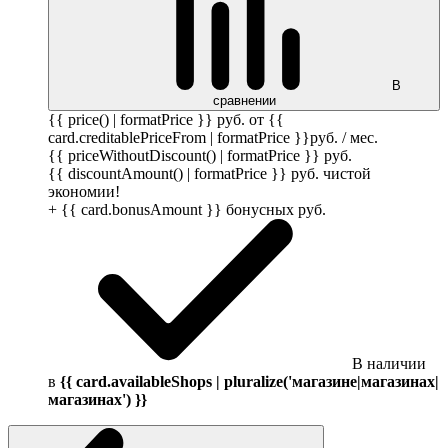
В
сравнении
{{ price() | formatPrice }}
руб.
от {{
card.creditablePriceFrom | formatPrice }}
руб.
/ мес.
{{ priceWithoutDiscount() | formatPrice }}
руб.
{{ discountAmount() | formatPrice }}
руб.
чистой
экономии!
+ {{ card.bonusAmount }} бонусных
руб.
В наличии
в
{{ card.availableShops | pluralize('магазине|магазинах|
магазинах') }}