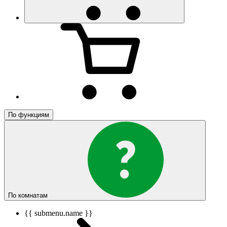
По функциям
По комнатам
{{ submenu.name }}