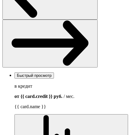
Быстрый просмотр
в кредит
от {{ card.credit }}
руб.
/ мес.
{{ card.name }}