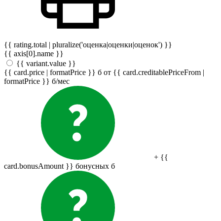
{{ rating.total | pluralize('оценка|оценки|оценок') }}
{{ axis[0].name }}
{{ variant.value }}
{{ card.price | formatPrice }}
б
от {{ card.creditablePriceFrom |
formatPrice }}
б
/мес
+ {{
card.bonusAmount }} бонусных
б