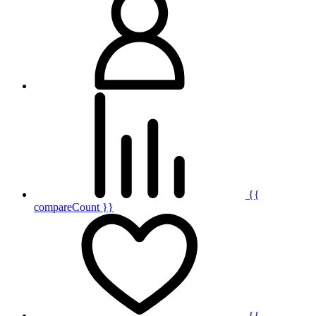
{{
compareCount }}
{{