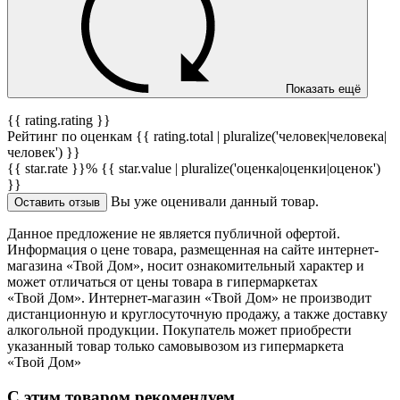
Показать ещё
{{ rating.rating }}
Рейтинг по оценкам {{ rating.total | pluralize('человек|человека|
человек') }}
{{ star.rate }}%
{{ star.value | pluralize('оценка|оценки|оценок')
}}
Вы уже оценивали данный товар.
Оставить отзыв
Данное предложение не является публичной офертой.
Информация о цене товара, размещенная на сайте интернет-
магазина «Твой Дом», носит ознакомительный характер и
может отличаться от цены товара в гипермаркетах
«Твой Дом». Интернет-магазин «Твой Дом» не производит
дистанционную и круглосуточную продажу, а также доставку
алкогольной продукции. Покупатель может приобрести
указанный товар только самовывозом из гипермаркета
«Твой Дом»
С этим товаром рекомендуем