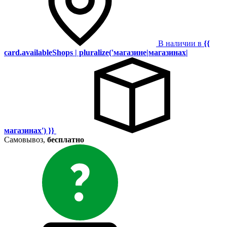
В наличии в
{{
card.availableShops | pluralize('магазине|магазинах|
магазинах') }}
Самовывоз,
бесплатно