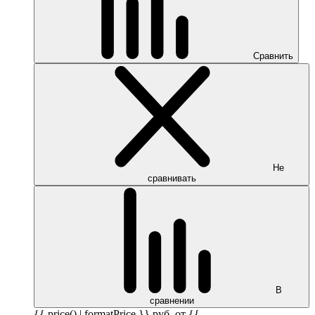
Сравнить
Не
сравнивать
В
сравнении
{{ price() | formatPrice }}
руб.
от {{