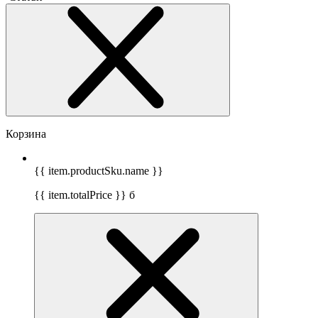
Корзина
{{ item.productSku.name }}
{{ item.totalPrice }}
б