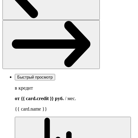
Быстрый просмотр
в кредит
от {{ card.credit }}
руб.
/ мес.
{{ card.name }}