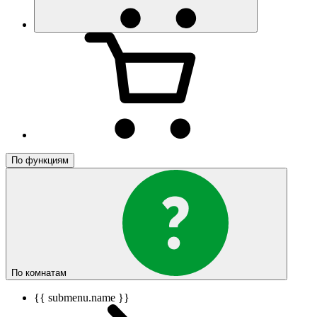
По функциям
По комнатам
{{ submenu.name }}