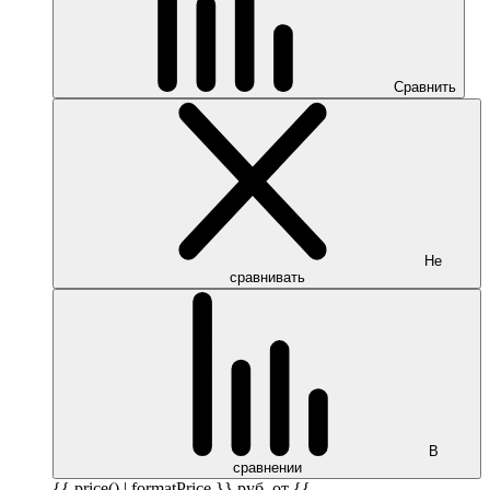
Сравнить
Не
сравнивать
В
сравнении
{{ price() | formatPrice }}
руб.
от {{