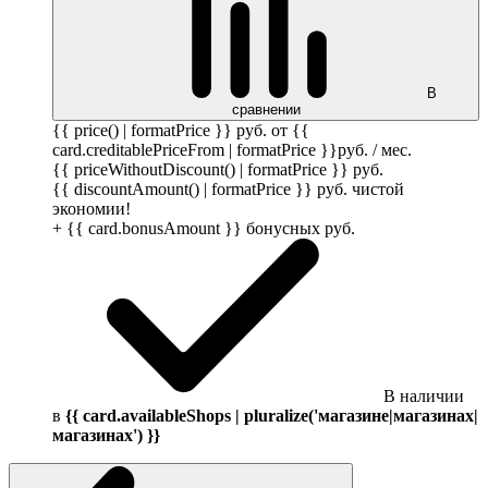
В
сравнении
{{ price() | formatPrice }}
руб.
от {{
card.creditablePriceFrom | formatPrice }}
руб.
/ мес.
{{ priceWithoutDiscount() | formatPrice }}
руб.
{{ discountAmount() | formatPrice }}
руб.
чистой
экономии!
+ {{ card.bonusAmount }} бонусных
руб.
В наличии
в
{{ card.availableShops | pluralize('магазине|магазинах|
магазинах') }}