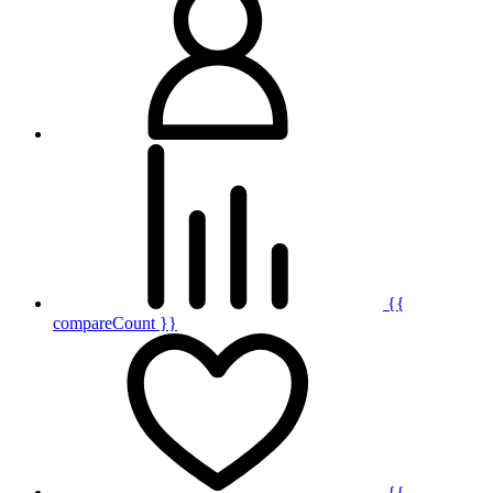
{{
compareCount }}
{{