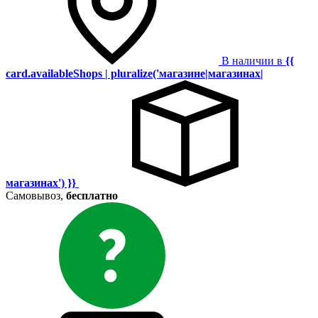
В наличии в
{{
card.availableShops | pluralize('магазине|магазинах|
магазинах') }}
Самовывоз,
бесплатно