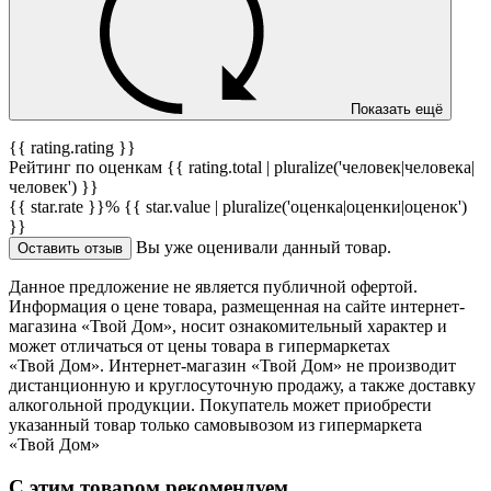
Показать ещё
{{ rating.rating }}
Рейтинг по оценкам {{ rating.total | pluralize('человек|человека|
человек') }}
{{ star.rate }}%
{{ star.value | pluralize('оценка|оценки|оценок')
}}
Вы уже оценивали данный товар.
Оставить отзыв
Данное предложение не является публичной офертой.
Информация о цене товара, размещенная на сайте интернет-
магазина «Твой Дом», носит ознакомительный характер и
может отличаться от цены товара в гипермаркетах
«Твой Дом». Интернет-магазин «Твой Дом» не производит
дистанционную и круглосуточную продажу, а также доставку
алкогольной продукции. Покупатель может приобрести
указанный товар только самовывозом из гипермаркета
«Твой Дом»
С этим товаром рекомендуем