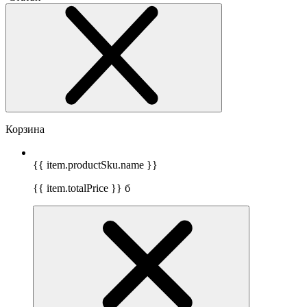
Корзина
{{ item.productSku.name }}
{{ item.totalPrice }}
б