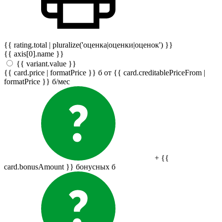
{{ rating.total | pluralize('оценка|оценки|оценок') }}
{{ axis[0].name }}
{{ variant.value }}
{{ card.price | formatPrice }}
б
от {{ card.creditablePriceFrom |
formatPrice }}
б
/мес
+ {{
card.bonusAmount }} бонусных
б