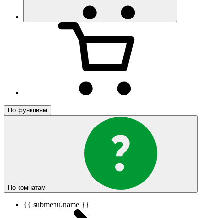
По функциям
По комнатам
{{ submenu.name }}