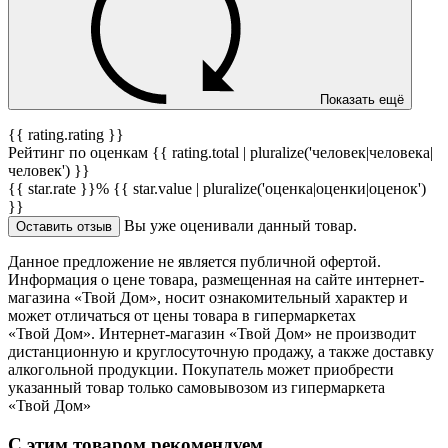
Показать ещё
{{ rating.rating }}
Рейтинг по оценкам {{ rating.total | pluralize('человек|человека|
человек') }}
{{ star.rate }}%
{{ star.value | pluralize('оценка|оценки|оценок')
}}
Вы уже оценивали данный товар.
Оставить отзыв
Данное предложение не является публичной офертой.
Информация о цене товара, размещенная на сайте интернет-
магазина «Твой Дом», носит ознакомительный характер и
может отличаться от цены товара в гипермаркетах
«Твой Дом». Интернет-магазин «Твой Дом» не производит
дистанционную и круглосуточную продажу, а также доставку
алкогольной продукции. Покупатель может приобрести
указанный товар только самовывозом из гипермаркета
«Твой Дом»
С этим товаром рекомендуем