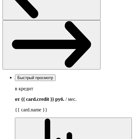
Быстрый просмотр
в кредит
от {{ card.credit }}
руб.
/ мес.
{{ card.name }}