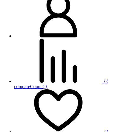
{{
compareCount }}
{{