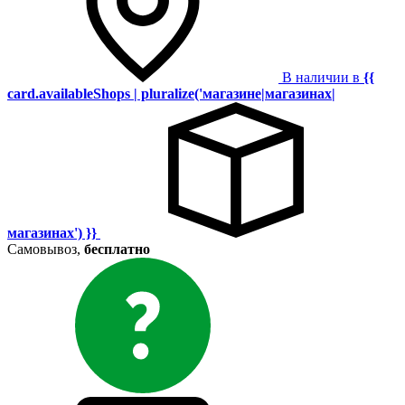
В наличии в
{{
card.availableShops | pluralize('магазине|магазинах|
магазинах') }}
Самовывоз,
бесплатно