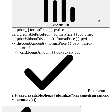
В
сравнении
{{ price() | formatPrice }}
руб.
от {{
card.creditablePriceFrom | formatPrice }}
руб.
/ мес.
{{ priceWithoutDiscount() | formatPrice }}
руб.
{{ discountAmount() | formatPrice }}
руб.
чистой
экономии!
+ {{ card.bonusAmount }} бонусных
руб.
В наличии
в
{{ card.availableShops | pluralize('магазине|магазинах|
магазинах') }}