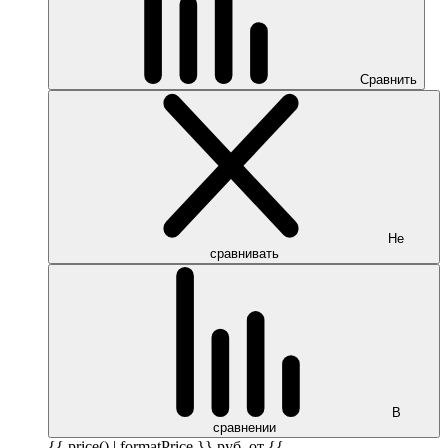
Сравнить
Не
сравнивать
В
сравнении
{{ price() | formatPrice }}
руб.
от {{