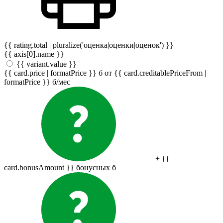
{{ rating.total | pluralize('оценка|оценки|оценок') }}
{{ axis[0].name }}
{{ variant.value }}
{{ card.price | formatPrice }}
б
от {{ card.creditablePriceFrom |
formatPrice }}
б
/мес
+ {{
card.bonusAmount }} бонусных
б