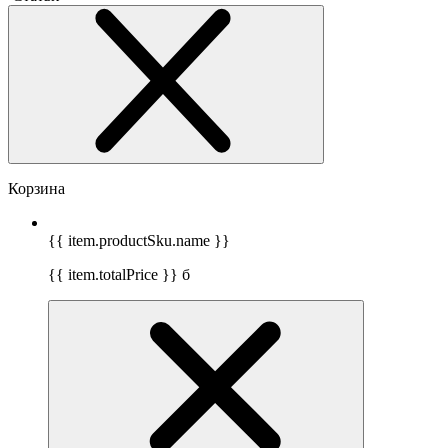
Корзина
{{ item.productSku.name }}
{{ item.totalPrice }}
б