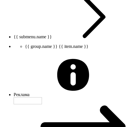
{{ submenu.name }}
{{ group.name }}
{{ item.name }}
Реклама