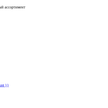
ный ассортимент
unt }}