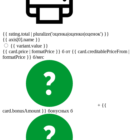
{{ rating.total | pluralize('оценка|оценки|оценок') }}
{{ axis[0].name }}
{{ variant.value }}
{{ card.price | formatPrice }}
б
от {{ card.creditablePriceFrom |
formatPrice }}
б
/мес
+ {{
card.bonusAmount }} бонусных
б