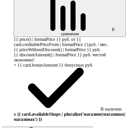
В
сравнении
{{ price() | formatPrice }}
руб.
от {{
card.creditablePriceFrom | formatPrice }}
руб.
/ мес.
{{ priceWithoutDiscount() | formatPrice }}
руб.
{{ discountAmount() | formatPrice }}
руб.
чистой
экономии!
+ {{ card.bonusAmount }} бонусных
руб.
В наличии
в
{{ card.availableShops | pluralize('магазине|магазинах|
магазинах') }}