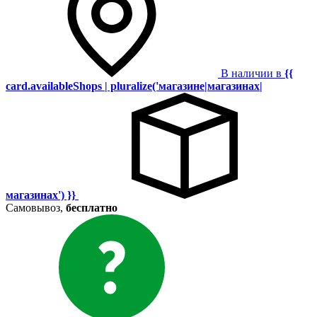
В наличии в
{{
card.availableShops | pluralize('магазине|магазинах|
магазинах') }}
Самовывоз,
бесплатно