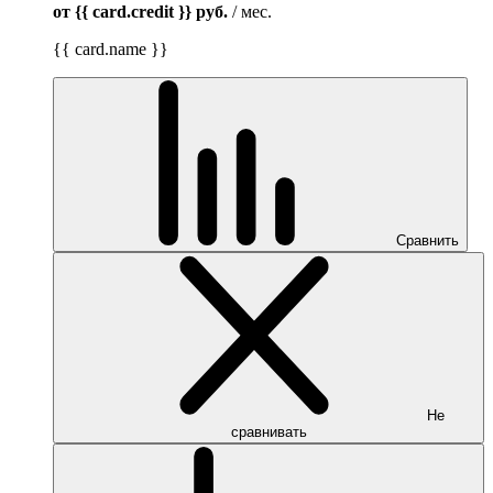
от {{ card.credit }}
руб.
/ мес.
{{ card.name }}
Сравнить
Не
сравнивать