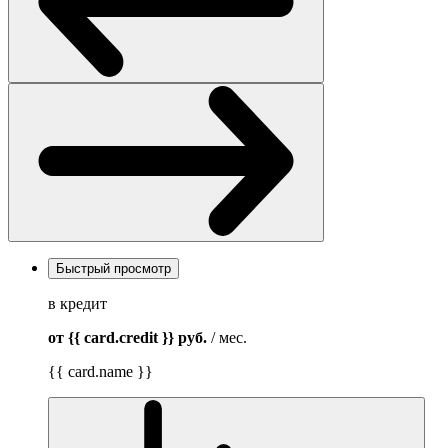
Быстрый просмотр
в кредит
от {{ card.credit }}
руб.
/ мес.
{{ card.name }}