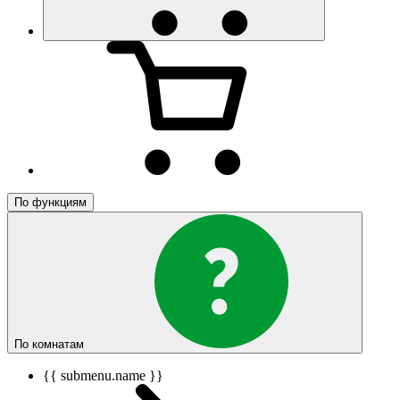
По функциям
По комнатам
{{ submenu.name }}