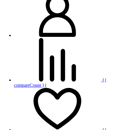
{{
compareCount }}
{{