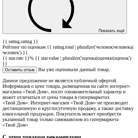
Показать ещё
{{ rating.rating }}
Рейтинг по оценкам {{ rating.total | pluralize('человек|человека|
человек') }}
{{ star.rate }}%
{{ star.value | pluralize('оценка|оценки|оценок')
}}
Вы уже оценивали данный товар.
Оставить отзыв
Данное предложение не является публичной офертой.
Информация о цене товара, размещенная на сайте интернет-
магазина «Твой Дом», носит ознакомительный характер и
может отличаться от цены товара в гипермаркетах
«Твой Дом». Интернет-магазин «Твой Дом» не производит
дистанционную и круглосуточную продажу, а также доставку
алкогольной продукции. Покупатель может приобрести
указанный товар только самовывозом из гипермаркета
«Твой Дом»
С этим товаром рекомендуем