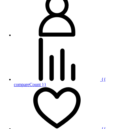
{{
compareCount }}
{{