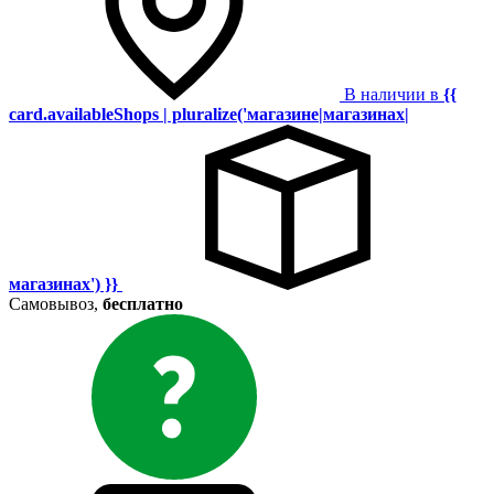
В наличии в
{{
card.availableShops | pluralize('магазине|магазинах|
магазинах') }}
Самовывоз,
бесплатно