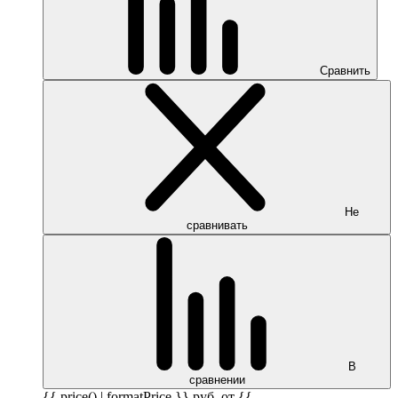
Сравнить
Не
сравнивать
В
сравнении
{{ price() | formatPrice }}
руб.
от {{