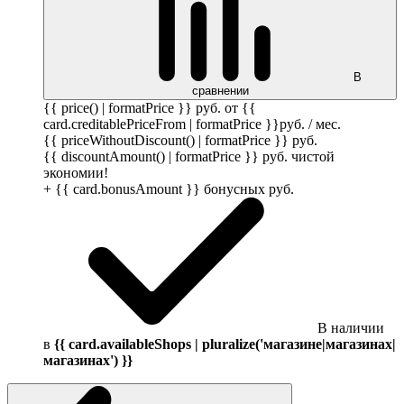
В
сравнении
{{ price() | formatPrice }}
руб.
от {{
card.creditablePriceFrom | formatPrice }}
руб.
/ мес.
{{ priceWithoutDiscount() | formatPrice }}
руб.
{{ discountAmount() | formatPrice }}
руб.
чистой
экономии!
+ {{ card.bonusAmount }} бонусных
руб.
В наличии
в
{{ card.availableShops | pluralize('магазине|магазинах|
магазинах') }}