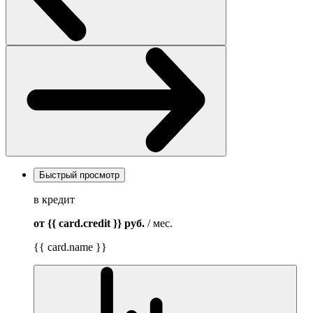
Быстрый просмотр
в кредит
от {{ card.credit }}
руб.
/ мес.
{{ card.name }}