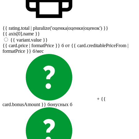
{{ rating.total | pluralize('оценка|оценки|оценок') }}
{{ axis[0].name }}
{{ variant.value }}
{{ card.price | formatPrice }}
б
от {{ card.creditablePriceFrom |
formatPrice }}
б
/мес
+ {{
card.bonusAmount }} бонусных
б