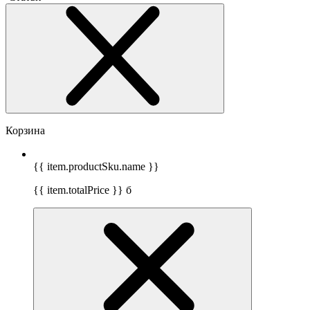
Корзина
{{ item.productSku.name }}
{{ item.totalPrice }}
б