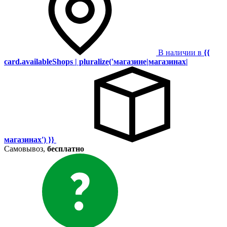
В наличии в
{{
card.availableShops | pluralize('магазине|магазинах|
магазинах') }}
Самовывоз,
бесплатно