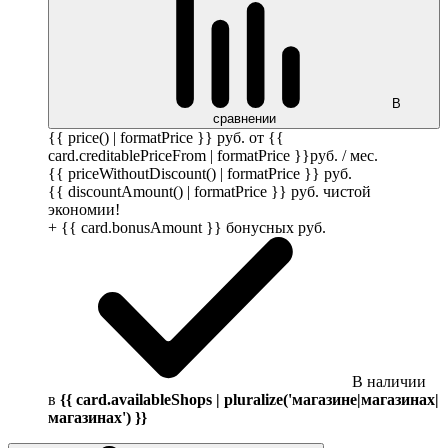
В
сравнении
{{ price() | formatPrice }}
руб.
от {{
card.creditablePriceFrom | formatPrice }}
руб.
/ мес.
{{ priceWithoutDiscount() | formatPrice }}
руб.
{{ discountAmount() | formatPrice }}
руб.
чистой
экономии!
+ {{ card.bonusAmount }} бонусных
руб.
В наличии
в
{{ card.availableShops | pluralize('магазине|магазинах|
магазинах') }}