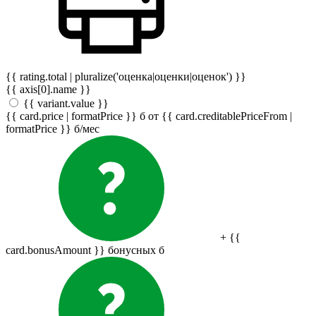
{{ rating.total | pluralize('оценка|оценки|оценок') }}
{{ axis[0].name }}
{{ variant.value }}
{{ card.price | formatPrice }}
б
от {{ card.creditablePriceFrom |
formatPrice }}
б
/мес
+ {{
card.bonusAmount }} бонусных
б