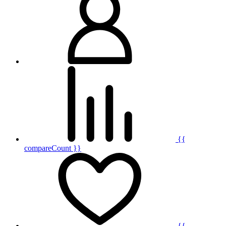
{{
compareCount }}
{{