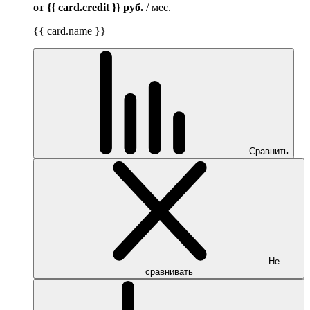
от {{ card.credit }}
руб.
/ мес.
{{ card.name }}
Сравнить
Не
сравнивать