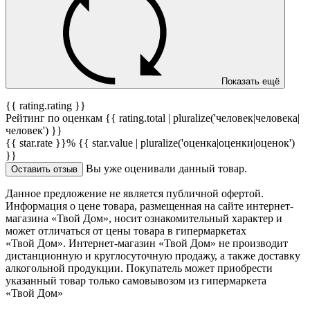
Показать ещё
{{ rating.rating }}
Рейтинг по оценкам {{ rating.total | pluralize('человек|человека|
человек') }}
{{ star.rate }}%
{{ star.value | pluralize('оценка|оценки|оценок')
}}
Вы уже оценивали данный товар.
Оставить отзыв
Данное предложение не является публичной офертой.
Информация о цене товара, размещенная на сайте интернет-
магазина «Твой Дом», носит ознакомительный характер и
может отличаться от цены товара в гипермаркетах
«Твой Дом». Интернет-магазин «Твой Дом» не производит
дистанционную и круглосуточную продажу, а также доставку
алкогольной продукции. Покупатель может приобрести
указанный товар только самовывозом из гипермаркета
«Твой Дом»