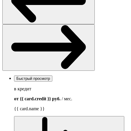
Быстрый просмотр
в кредит
от {{ card.credit }}
руб.
/ мес.
{{ card.name }}