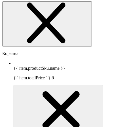
Корзина
{{ item.productSku.name }}
{{ item.totalPrice }}
б