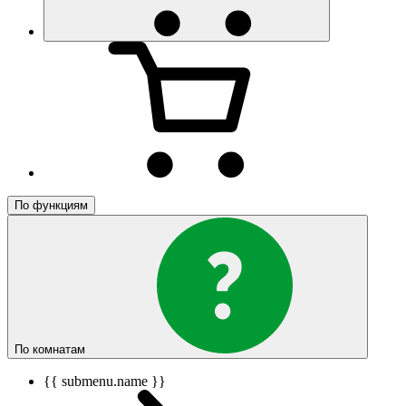
По функциям
По комнатам
{{ submenu.name }}