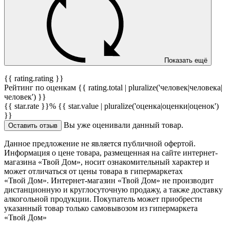
Показать ещё
{{ rating.rating }}
Рейтинг по оценкам {{ rating.total | pluralize('человек|человека|
человек') }}
{{ star.rate }}%
{{ star.value | pluralize('оценка|оценки|оценок')
}}
Вы уже оценивали данный товар.
Оставить отзыв
Данное предложение не является публичной офертой.
Информация о цене товара, размещенная на сайте интернет-
магазина «Твой Дом», носит ознакомительный характер и
может отличаться от цены товара в гипермаркетах
«Твой Дом». Интернет-магазин «Твой Дом» не производит
дистанционную и круглосуточную продажу, а также доставку
алкогольной продукции. Покупатель может приобрести
указанный товар только самовывозом из гипермаркета
«Твой Дом»