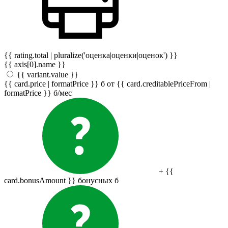
{{ rating.total | pluralize('оценка|оценки|оценок') }}
{{ axis[0].name }}
{{ variant.value }}
{{ card.price | formatPrice }}
б
от {{ card.creditablePriceFrom |
formatPrice }}
б
/мес
+ {{
card.bonusAmount }} бонусных
б