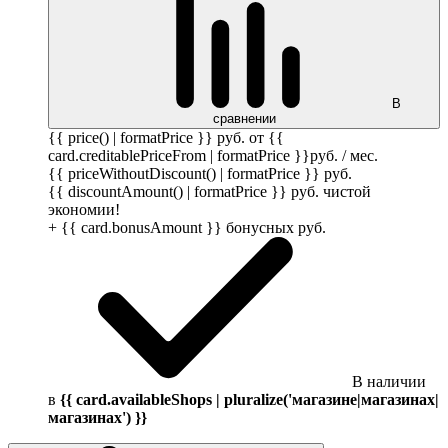
В
сравнении
{{ price() | formatPrice }}
руб.
от {{
card.creditablePriceFrom | formatPrice }}
руб.
/ мес.
{{ priceWithoutDiscount() | formatPrice }}
руб.
{{ discountAmount() | formatPrice }}
руб.
чистой
экономии!
+ {{ card.bonusAmount }} бонусных
руб.
В наличии
в
{{ card.availableShops | pluralize('магазине|магазинах|
магазинах') }}