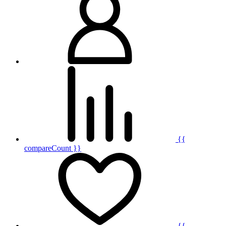
{{
compareCount }}
{{