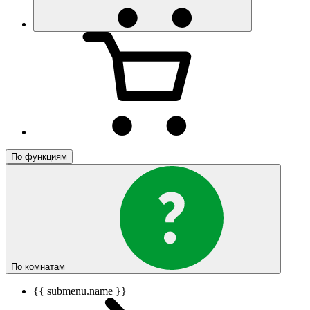
По функциям
По комнатам
{{ submenu.name }}