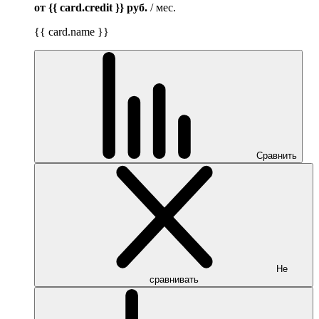
от {{ card.credit }}
руб.
/ мес.
{{ card.name }}
Сравнить
Не
сравнивать