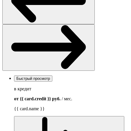
Быстрый просмотр
в кредит
от {{ card.credit }}
руб.
/ мес.
{{ card.name }}