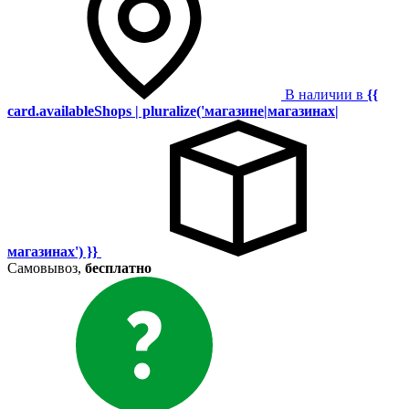
В наличии в
{{
card.availableShops | pluralize('магазине|магазинах|
магазинах') }}
Самовывоз,
бесплатно