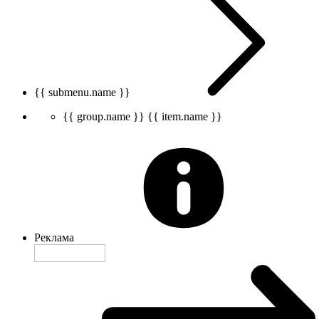
{{ submenu.name }}
{{ group.name }}
{{ item.name }}
Реклама