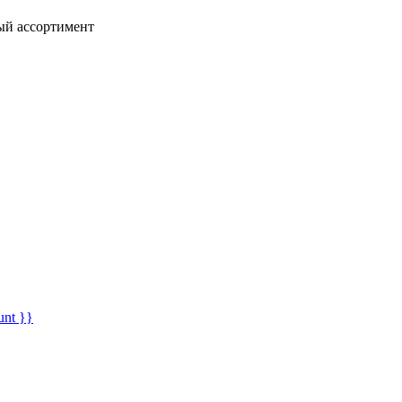
ный ассортимент
unt }}