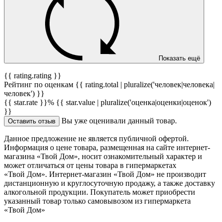
Показать ещё
{{ rating.rating }}
Рейтинг по оценкам {{ rating.total | pluralize('человек|человека|
человек') }}
{{ star.rate }}%
{{ star.value | pluralize('оценка|оценки|оценок')
}}
Вы уже оценивали данный товар.
Оставить отзыв
Данное предложение не является публичной офертой.
Информация о цене товара, размещенная на сайте интернет-
магазина «Твой Дом», носит ознакомительный характер и
может отличаться от цены товара в гипермаркетах
«Твой Дом». Интернет-магазин «Твой Дом» не производит
дистанционную и круглосуточную продажу, а также доставку
алкогольной продукции. Покупатель может приобрести
указанный товар только самовывозом из гипермаркета
«Твой Дом»