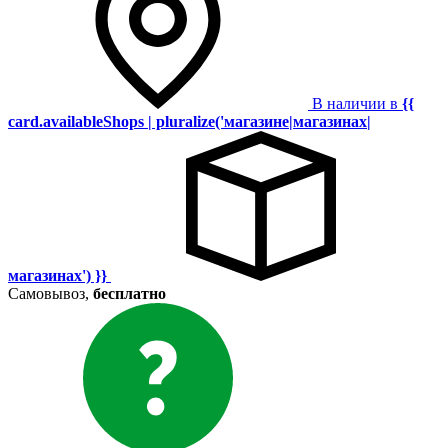
В наличии в
{{
card.availableShops | pluralize('магазине|магазинах|
магазинах') }}
Самовывоз,
бесплатно