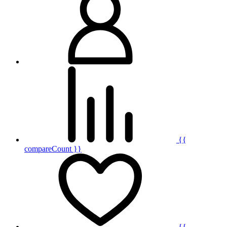
{{
compareCount }}
{{