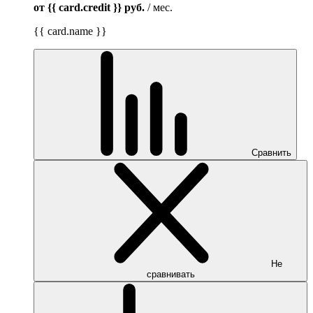
от {{ card.credit }}
руб.
/ мес.
{{ card.name }}
Сравнить
Не
сравнивать