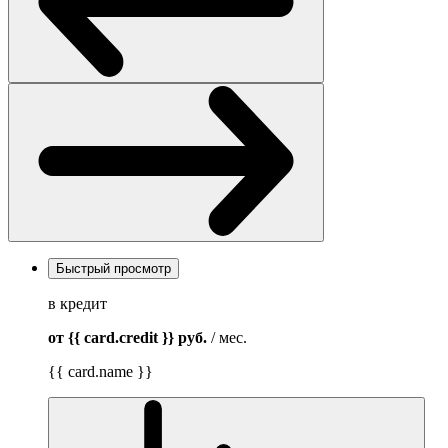
Быстрый просмотр
в кредит
от {{ card.credit }}
руб.
/ мес.
{{ card.name }}