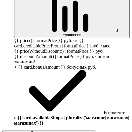
В
сравнении
{{ price() | formatPrice }}
руб.
от {{
card.creditablePriceFrom | formatPrice }}
руб.
/ мес.
{{ priceWithoutDiscount() | formatPrice }}
руб.
{{ discountAmount() | formatPrice }}
руб.
чистой
экономии!
+ {{ card.bonusAmount }} бонусных
руб.
В наличии
в
{{ card.availableShops | pluralize('магазине|магазинах|
магазинах') }}