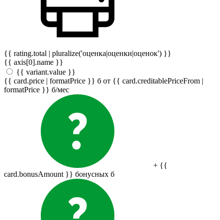
{{ rating.total | pluralize('оценка|оценки|оценок') }}
{{ axis[0].name }}
{{ variant.value }}
{{ card.price | formatPrice }}
б
от {{ card.creditablePriceFrom |
formatPrice }}
б
/мес
+ {{
card.bonusAmount }} бонусных
б