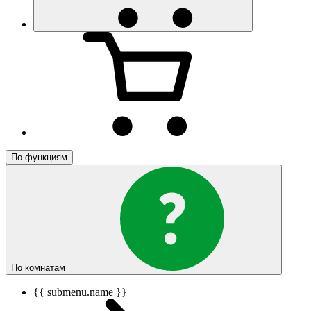
По функциям
По комнатам
{{ submenu.name }}