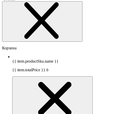
Корзина
{{ item.productSku.name }}
{{ item.totalPrice }}
б