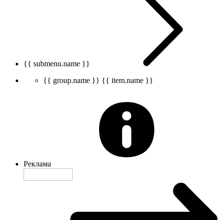
{{ submenu.name }}
{{ group.name }}
{{ item.name }}
Реклама