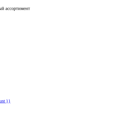
ный ассортимент
unt }}