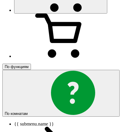
По функциям
По комнатам
{{ submenu.name }}