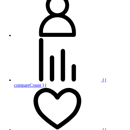
{{
compareCount }}
{{