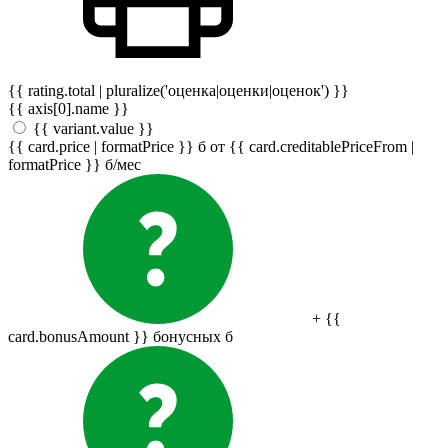
{{ rating.total | pluralize('оценка|оценки|оценок') }}
{{ axis[0].name }}
{{ variant.value }}
{{ card.price | formatPrice }}
б
от {{ card.creditablePriceFrom |
formatPrice }}
б
/мес
+ {{
card.bonusAmount }} бонусных
б