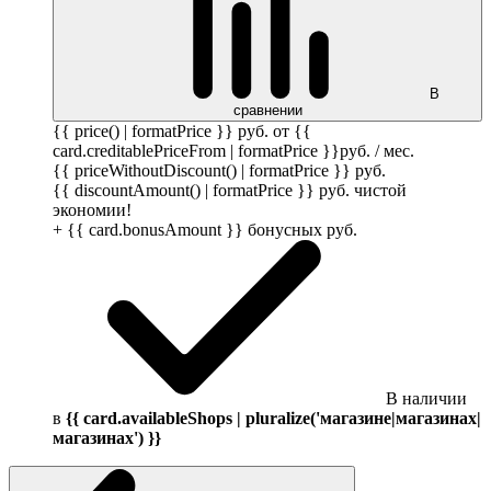
В
сравнении
{{ price() | formatPrice }}
руб.
от {{
card.creditablePriceFrom | formatPrice }}
руб.
/ мес.
{{ priceWithoutDiscount() | formatPrice }}
руб.
{{ discountAmount() | formatPrice }}
руб.
чистой
экономии!
+ {{ card.bonusAmount }} бонусных
руб.
В наличии
в
{{ card.availableShops | pluralize('магазине|магазинах|
магазинах') }}