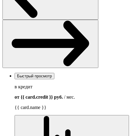
Быстрый просмотр
в кредит
от {{ card.credit }}
руб.
/ мес.
{{ card.name }}