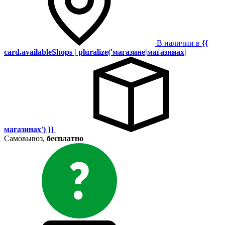
В наличии в
{{
card.availableShops | pluralize('магазине|магазинах|
магазинах') }}
Самовывоз,
бесплатно