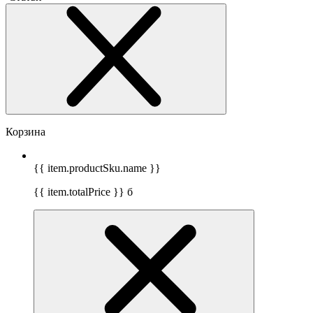
Корзина
{{ item.productSku.name }}
{{ item.totalPrice }}
б