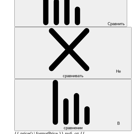
Сравнить
Не
сравнивать
В
сравнении
{{ price() | formatPrice }}
руб.
от {{