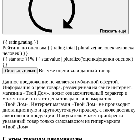
Показать ещё
{{ rating.rating }}
Рейтинг по оценкам {{ rating.total | pluralize('человек|человека|
человек') }}
{{ star.rate }}%
{{ star.value | pluralize('оценка|оценки|оценок')
}}
Вы уже оценивали данный товар.
Оставить отзыв
Данное предложение не является публичной офертой.
Информация о цене товара, размещенная на сайте интернет-
магазина «Твой Дом», носит ознакомительный характер и
может отличаться от цены товара в гипермаркетах
«Твой Дом». Интернет-магазин «Твой Дом» не производит
дистанционную и круглосуточную продажу, а также доставку
алкогольной продукции. Покупатель может приобрести
указанный товар только самовывозом из гипермаркета
«Твой Дом»
С этим товаром рекомендуем