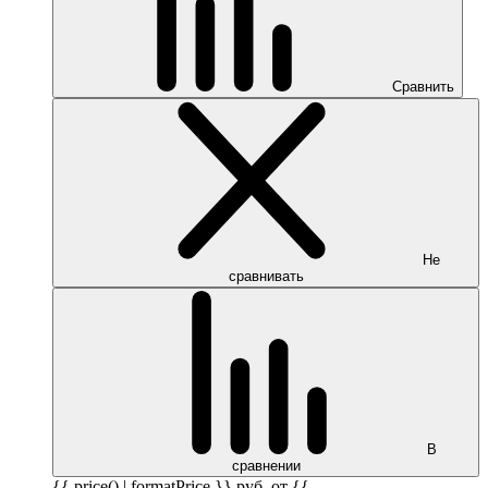
Сравнить
Не
сравнивать
В
сравнении
{{ price() | formatPrice }}
руб.
от {{