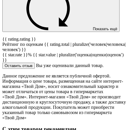
Показать ещё
{{ rating.rating }}
Рейтинг по оценкам {{ rating.total | pluralize('человек|человека|
человек') }}
{{ star.rate }}%
{{ star.value | pluralize('оценка|оценки|оценок')
}}
Вы уже оценивали данный товар.
Оставить отзыв
Данное предложение не является публичной офертой.
Информация о цене товара, размещенная на сайте интернет-
магазина «Твой Дом», носит ознакомительный характер и
может отличаться от цены товара в гипермаркетах
«Твой Дом». Интернет-магазин «Твой Дом» не производит
дистанционную и круглосуточную продажу, а также доставку
алкогольной продукции. Покупатель может приобрести
указанный товар только самовывозом из гипермаркета
«Твой Дом»
С этим товаром рекомендуем