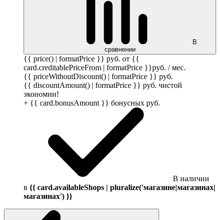
В
сравнении
{{ price() | formatPrice }}
руб.
от {{
card.creditablePriceFrom | formatPrice }}
руб.
/ мес.
{{ priceWithoutDiscount() | formatPrice }}
руб.
{{ discountAmount() | formatPrice }}
руб.
чистой
экономии!
+ {{ card.bonusAmount }} бонусных
руб.
В наличии
в
{{ card.availableShops | pluralize('магазине|магазинах|
магазинах') }}