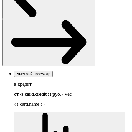
Быстрый просмотр
в кредит
от {{ card.credit }}
руб.
/ мес.
{{ card.name }}