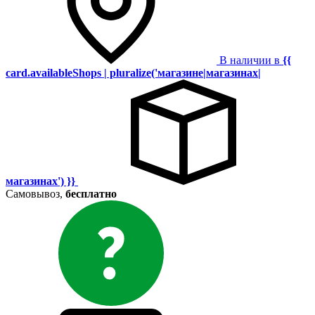
В наличии в
{{
card.availableShops | pluralize('магазине|магазинах|
магазинах') }}
Самовывоз,
бесплатно