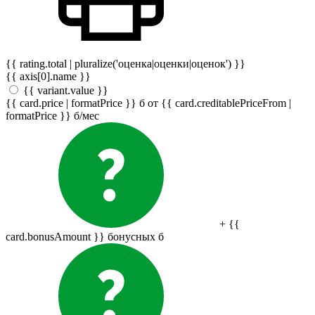
{{ rating.total | pluralize('оценка|оценки|оценок') }}
{{ axis[0].name }}
{{ variant.value }}
{{ card.price | formatPrice }}
б
от {{ card.creditablePriceFrom |
formatPrice }}
б
/мес
+ {{
card.bonusAmount }} бонусных
б