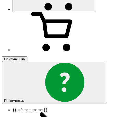
По функциям
По комнатам
{{ submenu.name }}