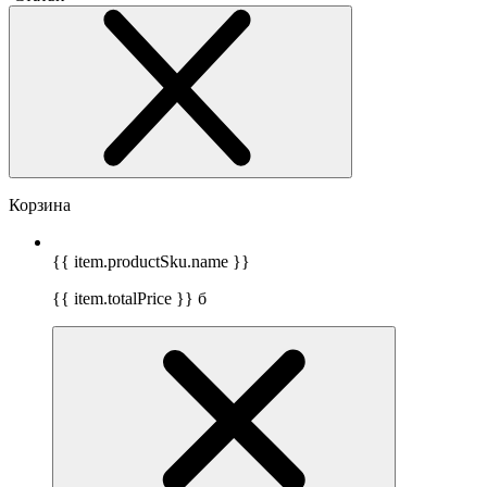
Корзина
{{ item.productSku.name }}
{{ item.totalPrice }}
б