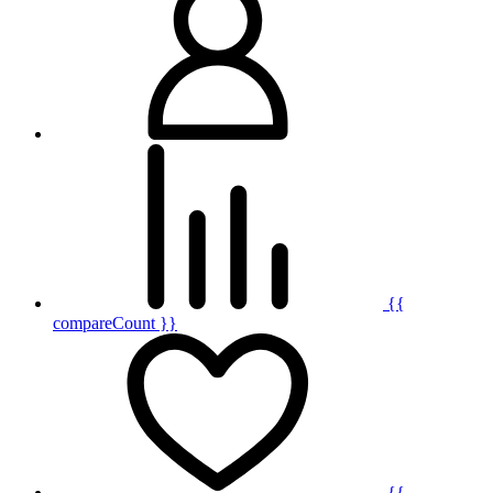
{{
compareCount }}
{{