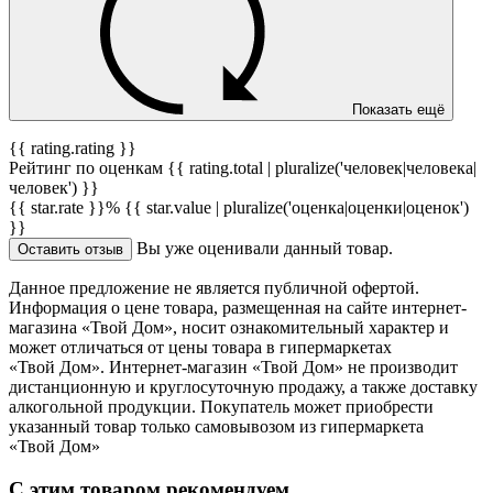
Показать ещё
{{ rating.rating }}
Рейтинг по оценкам {{ rating.total | pluralize('человек|человека|
человек') }}
{{ star.rate }}%
{{ star.value | pluralize('оценка|оценки|оценок')
}}
Вы уже оценивали данный товар.
Оставить отзыв
Данное предложение не является публичной офертой.
Информация о цене товара, размещенная на сайте интернет-
магазина «Твой Дом», носит ознакомительный характер и
может отличаться от цены товара в гипермаркетах
«Твой Дом». Интернет-магазин «Твой Дом» не производит
дистанционную и круглосуточную продажу, а также доставку
алкогольной продукции. Покупатель может приобрести
указанный товар только самовывозом из гипермаркета
«Твой Дом»
С этим товаром рекомендуем