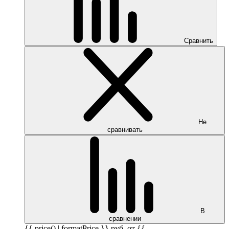
Сравнить
Не
сравнивать
В
сравнении
{{ price() | formatPrice }}
руб.
от {{