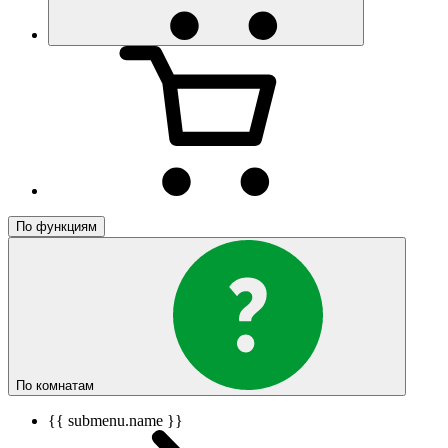
По функциям
По комнатам
{{ submenu.name }}