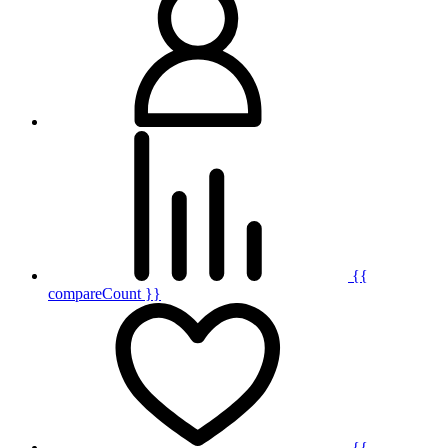
{{
compareCount }}
{{