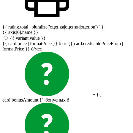
{{ rating.total | pluralize('оценка|оценки|оценок') }}
{{ axis[0].name }}
{{ variant.value }}
{{ card.price | formatPrice }}
б
от {{ card.creditablePriceFrom |
formatPrice }}
б
/мес
+ {{
card.bonusAmount }} бонусных
б