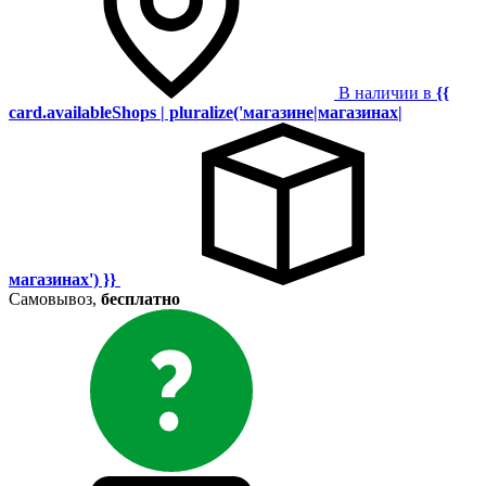
В наличии в
{{
card.availableShops | pluralize('магазине|магазинах|
магазинах') }}
Самовывоз,
бесплатно