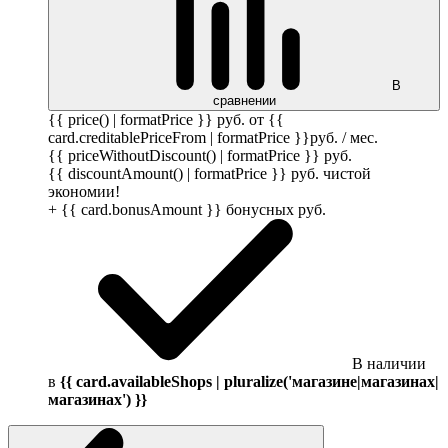
В
сравнении
{{ price() | formatPrice }}
руб.
от {{
card.creditablePriceFrom | formatPrice }}
руб.
/ мес.
{{ priceWithoutDiscount() | formatPrice }}
руб.
{{ discountAmount() | formatPrice }}
руб.
чистой
экономии!
+ {{ card.bonusAmount }} бонусных
руб.
В наличии
в
{{ card.availableShops | pluralize('магазине|магазинах|
магазинах') }}