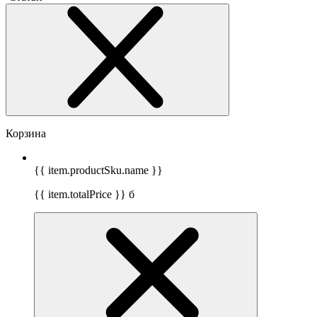
Корзина
{{ item.productSku.name }}
{{ item.totalPrice }}
б