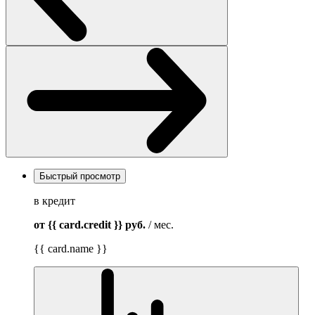
Быстрый просмотр
в кредит
от {{ card.credit }}
руб.
/ мес.
{{ card.name }}