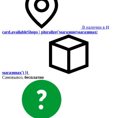
В наличии в
{{
card.availableShops | pluralize('магазине|магазинах|
магазинах') }}
Самовывоз,
бесплатно