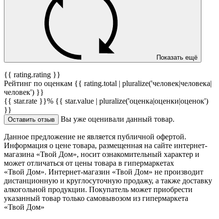
Показать ещё
{{ rating.rating }}
Рейтинг по оценкам {{ rating.total | pluralize('человек|человека|
человек') }}
{{ star.rate }}%
{{ star.value | pluralize('оценка|оценки|оценок')
}}
Вы уже оценивали данный товар.
Оставить отзыв
Данное предложение не является публичной офертой.
Информация о цене товара, размещенная на сайте интернет-
магазина «Твой Дом», носит ознакомительный характер и
может отличаться от цены товара в гипермаркетах
«Твой Дом». Интернет-магазин «Твой Дом» не производит
дистанционную и круглосуточную продажу, а также доставку
алкогольной продукции. Покупатель может приобрести
указанный товар только самовывозом из гипермаркета
«Твой Дом»