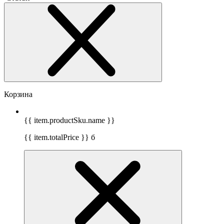
Корзина
{{ item.productSku.name }}
{{ item.totalPrice }}
б