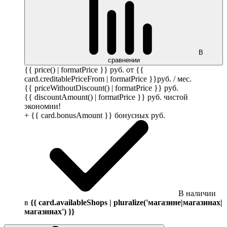
В
сравнении
{{ price() | formatPrice }}
руб.
от {{
card.creditablePriceFrom | formatPrice }}
руб.
/ мес.
{{ priceWithoutDiscount() | formatPrice }}
руб.
{{ discountAmount() | formatPrice }}
руб.
чистой
экономии!
+ {{ card.bonusAmount }} бонусных
руб.
В наличии
в
{{ card.availableShops | pluralize('магазине|магазинах|
магазинах') }}