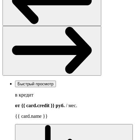
Быстрый просмотр
в кредит
от {{ card.credit }}
руб.
/ мес.
{{ card.name }}