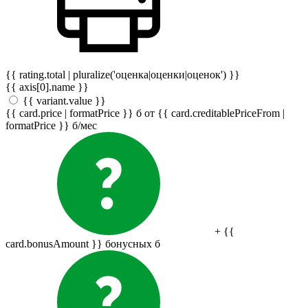
{{ rating.total | pluralize('оценка|оценки|оценок') }}
{{ axis[0].name }}
{{ variant.value }}
{{ card.price | formatPrice }}
б
от {{ card.creditablePriceFrom |
formatPrice }}
б
/мес
+ {{
card.bonusAmount }} бонусных
б