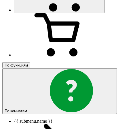
По функциям
По комнатам
{{ submenu.name }}