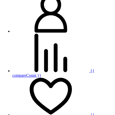
{{
compareCount }}
{{