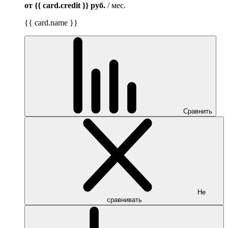
от {{ card.credit }}
руб.
/ мес.
{{ card.name }}
Сравнить
Не
сравнивать