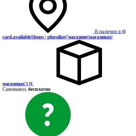
В наличии в
{{
card.availableShops | pluralize('магазине|магазинах|
магазинах') }}
Самовывоз,
бесплатно