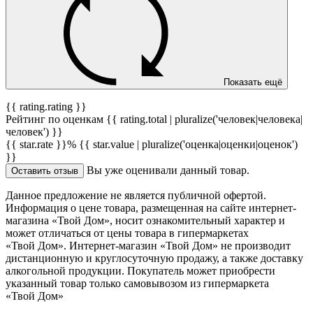
Показать ещё
{{ rating.rating }}
Рейтинг по оценкам {{ rating.total | pluralize('человек|человека|
человек') }}
{{ star.rate }}%
{{ star.value | pluralize('оценка|оценки|оценок')
}}
Вы уже оценивали данный товар.
Оставить отзыв
Данное предложение не является публичной офертой.
Информация о цене товара, размещенная на сайте интернет-
магазина «Твой Дом», носит ознакомительный характер и
может отличаться от цены товара в гипермаркетах
«Твой Дом». Интернет-магазин «Твой Дом» не производит
дистанционную и круглосуточную продажу, а также доставку
алкогольной продукции. Покупатель может приобрести
указанный товар только самовывозом из гипермаркета
«Твой Дом»