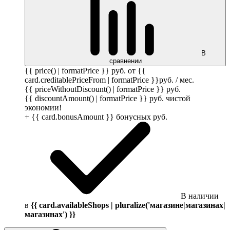
В
сравнении
{{ price() | formatPrice }}
руб.
от {{
card.creditablePriceFrom | formatPrice }}
руб.
/ мес.
{{ priceWithoutDiscount() | formatPrice }}
руб.
{{ discountAmount() | formatPrice }}
руб.
чистой
экономии!
+ {{ card.bonusAmount }} бонусных
руб.
В наличии
в
{{ card.availableShops | pluralize('магазине|магазинах|
магазинах') }}