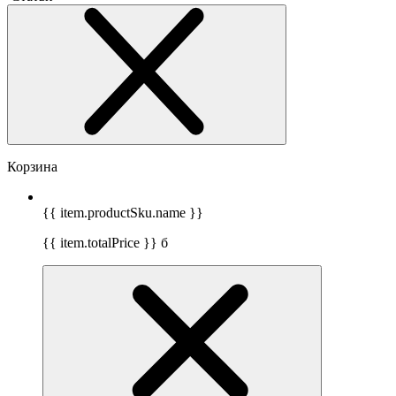
Корзина
{{ item.productSku.name }}
{{ item.totalPrice }}
б