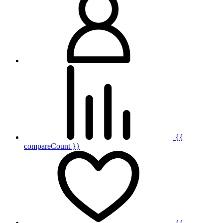
{{
compareCount }}
{{