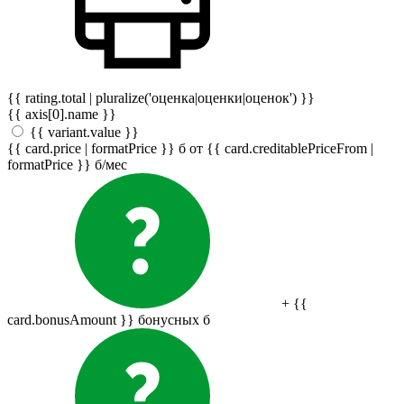
{{ rating.total | pluralize('оценка|оценки|оценок') }}
{{ axis[0].name }}
{{ variant.value }}
{{ card.price | formatPrice }}
б
от {{ card.creditablePriceFrom |
formatPrice }}
б
/мес
+ {{
card.bonusAmount }} бонусных
б