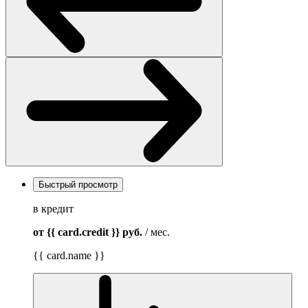
Быстрый просмотр
в кредит
от {{ card.credit }}
руб.
/ мес.
{{ card.name }}