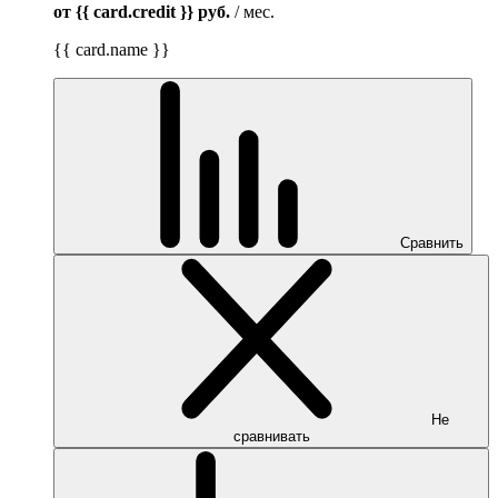
от {{ card.credit }}
руб.
/ мес.
{{ card.name }}
Сравнить
Не
сравнивать