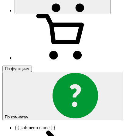
По функциям
По комнатам
{{ submenu.name }}