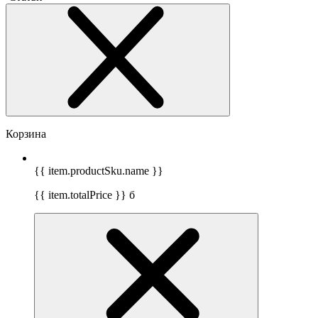
Корзина
{{ item.productSku.name }}
{{ item.totalPrice }}
б