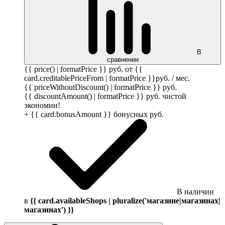
В
сравнении
{{ price() | formatPrice }}
руб.
от {{
card.creditablePriceFrom | formatPrice }}
руб.
/ мес.
{{ priceWithoutDiscount() | formatPrice }}
руб.
{{ discountAmount() | formatPrice }}
руб.
чистой
экономии!
+ {{ card.bonusAmount }} бонусных
руб.
В наличии
в
{{ card.availableShops | pluralize('магазине|магазинах|
магазинах') }}