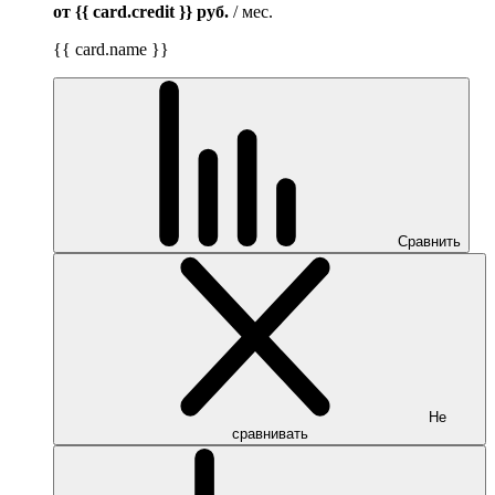
от {{ card.credit }}
руб.
/ мес.
{{ card.name }}
Сравнить
Не
сравнивать