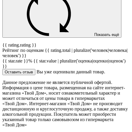
Показать ещё
{{ rating.rating }}
Рейтинг по оценкам {{ rating.total | pluralize('человек|человека|
человек') }}
{{ star.rate }}%
{{ star.value | pluralize('оценка|оценки|оценок')
}}
Вы уже оценивали данный товар.
Оставить отзыв
Данное предложение не является публичной офертой.
Информация о цене товара, размещенная на сайте интернет-
магазина «Твой Дом», носит ознакомительный характер и
может отличаться от цены товара в гипермаркетах
«Твой Дом». Интернет-магазин «Твой Дом» не производит
дистанционную и круглосуточную продажу, а также доставку
алкогольной продукции. Покупатель может приобрести
указанный товар только самовывозом из гипермаркета
«Твой Дом»