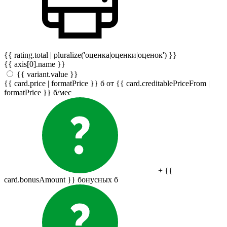
{{ rating.total | pluralize('оценка|оценки|оценок') }}
{{ axis[0].name }}
{{ variant.value }}
{{ card.price | formatPrice }}
б
от {{ card.creditablePriceFrom |
formatPrice }}
б
/мес
+ {{
card.bonusAmount }} бонусных
б