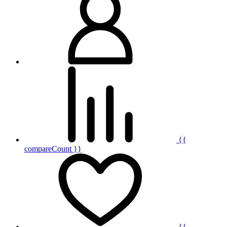
{{
compareCount }}
{{