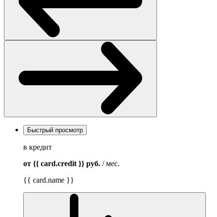
Быстрый просмотр
в кредит
от {{ card.credit }}
руб.
/ мес.
{{ card.name }}