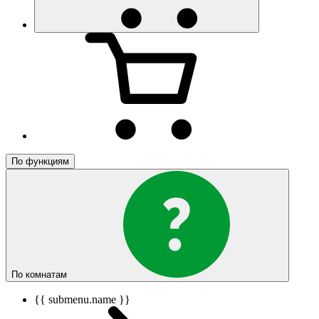
По функциям
По комнатам
{{ submenu.name }}