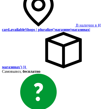
В наличии в
{{
card.availableShops | pluralize('магазине|магазинах|
магазинах') }}
Самовывоз,
бесплатно