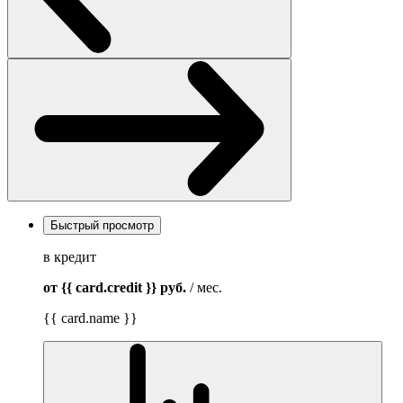
Быстрый просмотр
в кредит
от {{ card.credit }}
руб.
/ мес.
{{ card.name }}