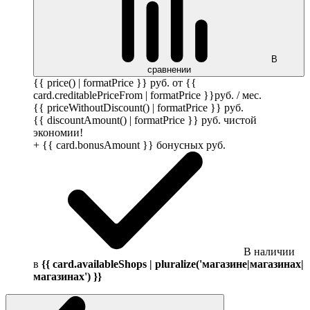
В
сравнении
{{ price() | formatPrice }}
руб.
от {{
card.creditablePriceFrom | formatPrice }}
руб.
/ мес.
{{ priceWithoutDiscount() | formatPrice }}
руб.
{{ discountAmount() | formatPrice }}
руб.
чистой
экономии!
+ {{ card.bonusAmount }} бонусных
руб.
В наличии
в
{{ card.availableShops | pluralize('магазине|магазинах|
магазинах') }}