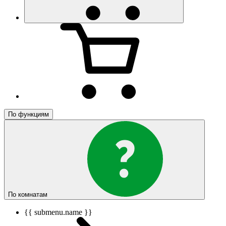
По функциям
По комнатам
{{ submenu.name }}