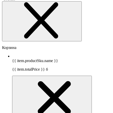
Корзина
{{ item.productSku.name }}
{{ item.totalPrice }}
б