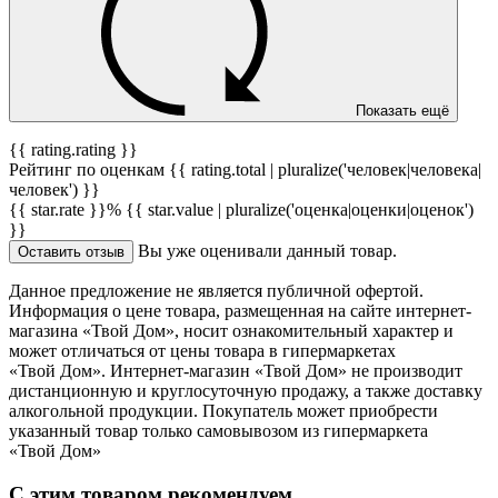
Показать ещё
{{ rating.rating }}
Рейтинг по оценкам {{ rating.total | pluralize('человек|человека|
человек') }}
{{ star.rate }}%
{{ star.value | pluralize('оценка|оценки|оценок')
}}
Вы уже оценивали данный товар.
Оставить отзыв
Данное предложение не является публичной офертой.
Информация о цене товара, размещенная на сайте интернет-
магазина «Твой Дом», носит ознакомительный характер и
может отличаться от цены товара в гипермаркетах
«Твой Дом». Интернет-магазин «Твой Дом» не производит
дистанционную и круглосуточную продажу, а также доставку
алкогольной продукции. Покупатель может приобрести
указанный товар только самовывозом из гипермаркета
«Твой Дом»
С этим товаром рекомендуем