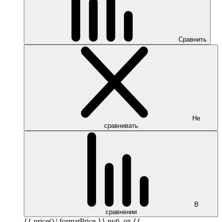
Сравнить
Не
сравнивать
В
сравнении
{{ price() | formatPrice }}
руб.
от {{