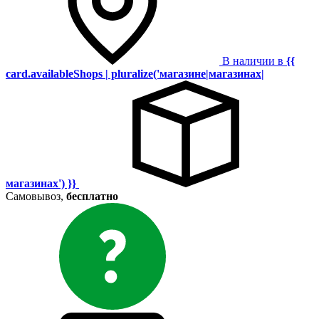
В наличии в
{{
card.availableShops | pluralize('магазине|магазинах|
магазинах') }}
Самовывоз,
бесплатно