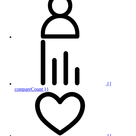
{{
compareCount }}
{{