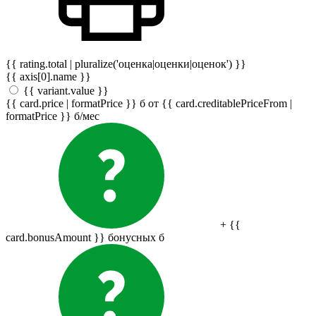
{{ rating.total | pluralize('оценка|оценки|оценок') }}
{{ axis[0].name }}
{{ variant.value }}
{{ card.price | formatPrice }}
б
от {{ card.creditablePriceFrom |
formatPrice }}
б
/мес
+ {{
card.bonusAmount }} бонусных
б