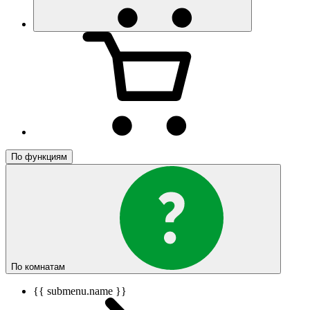
По функциям
По комнатам
{{ submenu.name }}