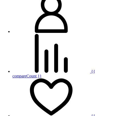
{{
compareCount }}
{{