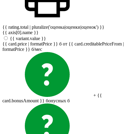
{{ rating.total | pluralize('оценка|оценки|оценок') }}
{{ axis[0].name }}
{{ variant.value }}
{{ card.price | formatPrice }}
б
от {{ card.creditablePriceFrom |
formatPrice }}
б
/мес
+ {{
card.bonusAmount }} бонусных
б