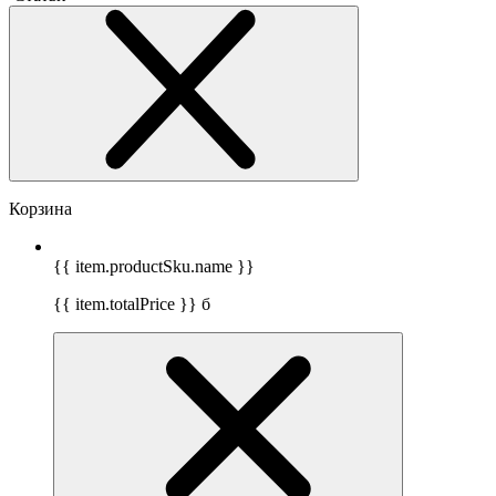
Корзина
{{ item.productSku.name }}
{{ item.totalPrice }}
б