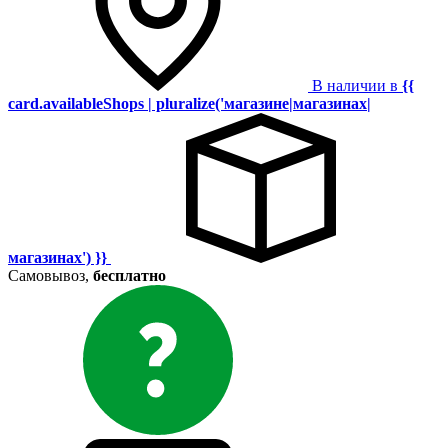
В наличии в
{{
card.availableShops | pluralize('магазине|магазинах|
магазинах') }}
Самовывоз,
бесплатно