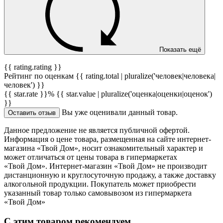
Показать ещё
{{ rating.rating }}
Рейтинг по оценкам {{ rating.total | pluralize('человек|человека|
человек') }}
{{ star.rate }}%
{{ star.value | pluralize('оценка|оценки|оценок')
}}
Вы уже оценивали данный товар.
Оставить отзыв
Данное предложение не является публичной офертой.
Информация о цене товара, размещенная на сайте интернет-
магазина «Твой Дом», носит ознакомительный характер и
может отличаться от цены товара в гипермаркетах
«Твой Дом». Интернет-магазин «Твой Дом» не производит
дистанционную и круглосуточную продажу, а также доставку
алкогольной продукции. Покупатель может приобрести
указанный товар только самовывозом из гипермаркета
«Твой Дом»
С этим товаром рекомендуем