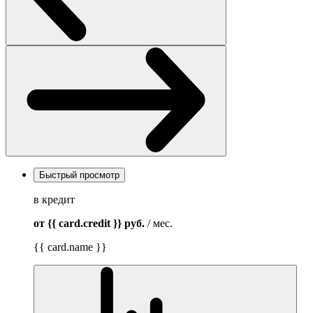
Быстрый просмотр
в кредит
от {{ card.credit }}
руб.
/ мес.
{{ card.name }}