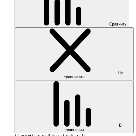
Сравнить
Не
сравнивать
В
сравнении
{{ price() | formatPrice }}
руб.
от {{