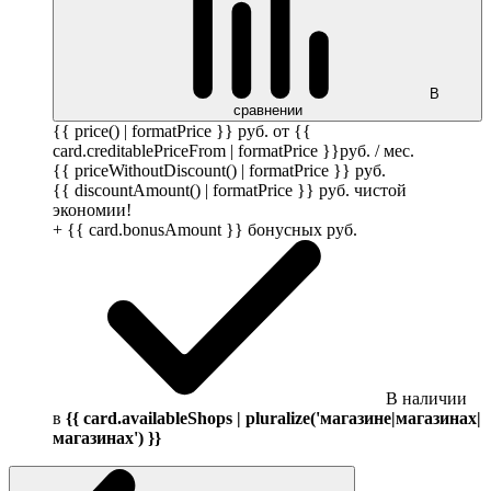
В
сравнении
{{ price() | formatPrice }}
руб.
от {{
card.creditablePriceFrom | formatPrice }}
руб.
/ мес.
{{ priceWithoutDiscount() | formatPrice }}
руб.
{{ discountAmount() | formatPrice }}
руб.
чистой
экономии!
+ {{ card.bonusAmount }} бонусных
руб.
В наличии
в
{{ card.availableShops | pluralize('магазине|магазинах|
магазинах') }}