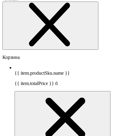
Корзина
{{ item.productSku.name }}
{{ item.totalPrice }}
б