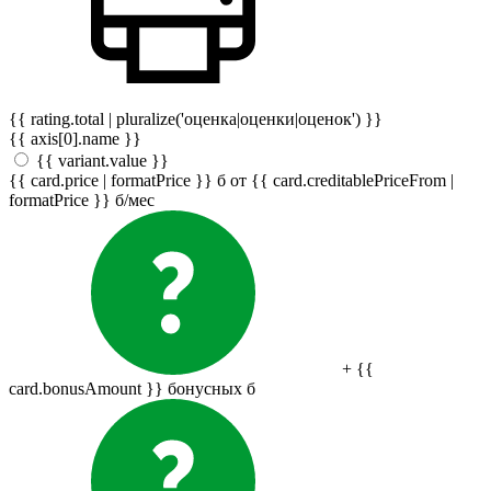
{{ rating.total | pluralize('оценка|оценки|оценок') }}
{{ axis[0].name }}
{{ variant.value }}
{{ card.price | formatPrice }}
б
от {{ card.creditablePriceFrom |
formatPrice }}
б
/мес
+ {{
card.bonusAmount }} бонусных
б