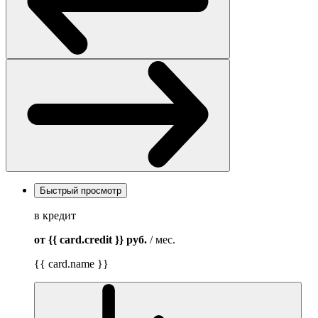
Быстрый просмотр
в кредит
от {{ card.credit }}
руб.
/ мес.
{{ card.name }}