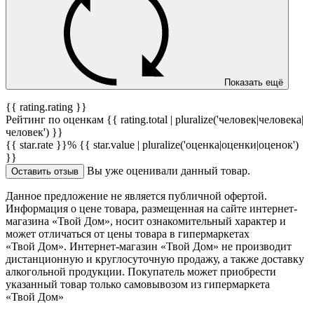
Показать ещё
{{ rating.rating }}
Рейтинг по оценкам {{ rating.total | pluralize('человек|человека|
человек') }}
{{ star.rate }}%
{{ star.value | pluralize('оценка|оценки|оценок')
}}
Вы уже оценивали данный товар.
Оставить отзыв
Данное предложение не является публичной офертой.
Информация о цене товара, размещенная на сайте интернет-
магазина «Твой Дом», носит ознакомительный характер и
может отличаться от цены товара в гипермаркетах
«Твой Дом». Интернет-магазин «Твой Дом» не производит
дистанционную и круглосуточную продажу, а также доставку
алкогольной продукции. Покупатель может приобрести
указанный товар только самовывозом из гипермаркета
«Твой Дом»