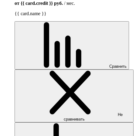
от {{ card.credit }}
руб.
/ мес.
{{ card.name }}
Сравнить
Не
сравнивать