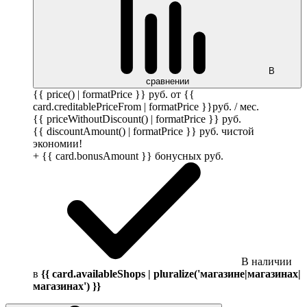
В
сравнении
{{ price() | formatPrice }}
руб.
от {{
card.creditablePriceFrom | formatPrice }}
руб.
/ мес.
{{ priceWithoutDiscount() | formatPrice }}
руб.
{{ discountAmount() | formatPrice }}
руб.
чистой
экономии!
+ {{ card.bonusAmount }} бонусных
руб.
В наличии
в
{{ card.availableShops | pluralize('магазине|магазинах|
магазинах') }}