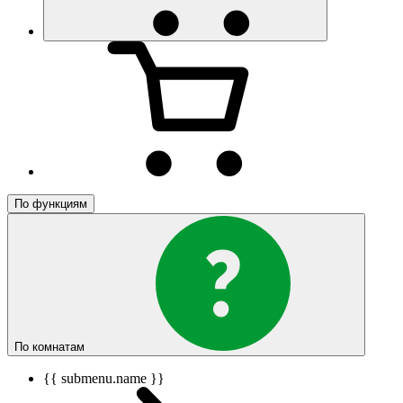
По функциям
По комнатам
{{ submenu.name }}