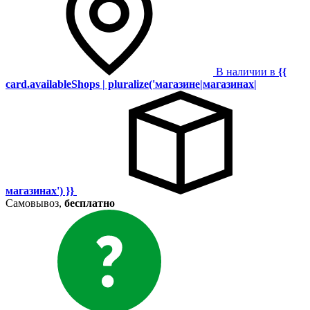
В наличии в
{{
card.availableShops | pluralize('магазине|магазинах|
магазинах') }}
Самовывоз,
бесплатно