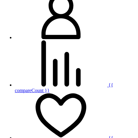
{{
compareCount }}
{{