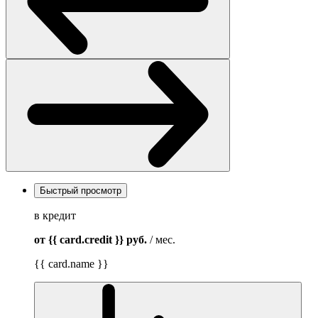
Быстрый просмотр
в кредит
от {{ card.credit }}
руб.
/ мес.
{{ card.name }}