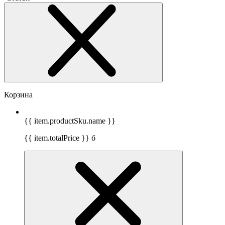
Корзина
{{ item.productSku.name }}
{{ item.totalPrice }}
б