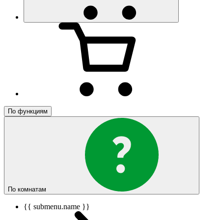
По функциям
По комнатам
{{ submenu.name }}