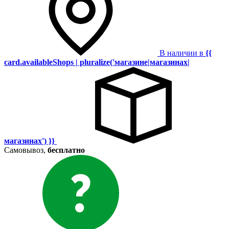
В наличии в
{{
card.availableShops | pluralize('магазине|магазинах|
магазинах') }}
Самовывоз,
бесплатно