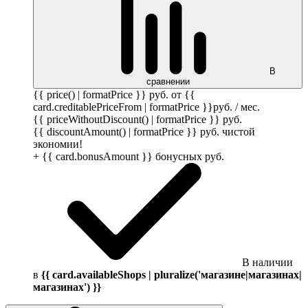
В
сравнении
{{ price() | formatPrice }}
руб.
от {{
card.creditablePriceFrom | formatPrice }}
руб.
/ мес.
{{ priceWithoutDiscount() | formatPrice }}
руб.
{{ discountAmount() | formatPrice }}
руб.
чистой
экономии!
+ {{ card.bonusAmount }} бонусных
руб.
В наличии
в
{{ card.availableShops | pluralize('магазине|магазинах|
магазинах') }}