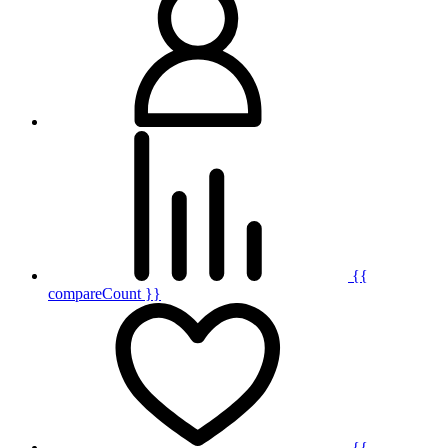
{{
compareCount }}
{{