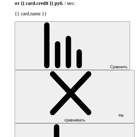
от {{ card.credit }}
руб.
/ мес.
{{ card.name }}
Сравнить
Не
сравнивать