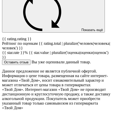
Показать ещё
{{ rating.rating }}
Рейтинг по оценкам {{ rating.total | pluralize('человек|человека|
человек') }}
{{ star.rate }}%
{{ star.value | pluralize('оценка|оценки|оценок')
}}
Вы уже оценивали данный товар.
Оставить отзыв
Данное предложение не является публичной офертой.
Информация о цене товара, размещенная на сайте интернет-
магазина «Твой Дом», носит ознакомительный характер и
может отличаться от цены товара в гипермаркетах
«Твой Дом». Интернет-магазин «Твой Дом» не производит
дистанционную и круглосуточную продажу, а также доставку
алкогольной продукции. Покупатель может приобрести
указанный товар только самовывозом из гипермаркета
«Твой Дом»