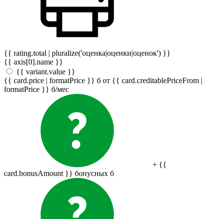
{{ rating.total | pluralize('оценка|оценки|оценок') }}
{{ axis[0].name }}
{{ variant.value }}
{{ card.price | formatPrice }}
б
от {{ card.creditablePriceFrom |
formatPrice }}
б
/мес
+ {{
card.bonusAmount }} бонусных
б