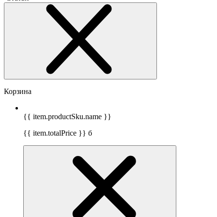
Корзина
{{ item.productSku.name }}
{{ item.totalPrice }}
б