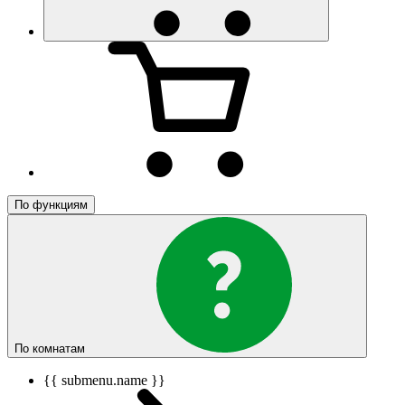
По функциям
По комнатам
{{ submenu.name }}