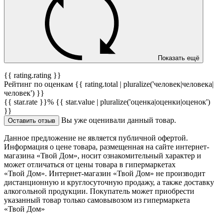
Показать ещё
{{ rating.rating }}
Рейтинг по оценкам {{ rating.total | pluralize('человек|человека|
человек') }}
{{ star.rate }}%
{{ star.value | pluralize('оценка|оценки|оценок')
}}
Вы уже оценивали данный товар.
Оставить отзыв
Данное предложение не является публичной офертой.
Информация о цене товара, размещенная на сайте интернет-
магазина «Твой Дом», носит ознакомительный характер и
может отличаться от цены товара в гипермаркетах
«Твой Дом». Интернет-магазин «Твой Дом» не производит
дистанционную и круглосуточную продажу, а также доставку
алкогольной продукции. Покупатель может приобрести
указанный товар только самовывозом из гипермаркета
«Твой Дом»