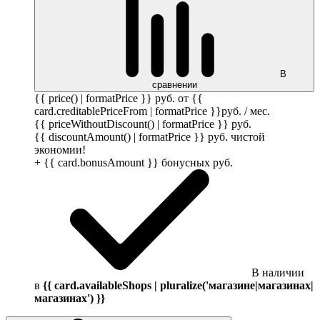
В
сравнении
{{ price() | formatPrice }}
руб.
от {{
card.creditablePriceFrom | formatPrice }}
руб.
/ мес.
{{ priceWithoutDiscount() | formatPrice }}
руб.
{{ discountAmount() | formatPrice }}
руб.
чистой
экономии!
+ {{ card.bonusAmount }} бонусных
руб.
В наличии
в
{{ card.availableShops | pluralize('магазине|магазинах|
магазинах') }}