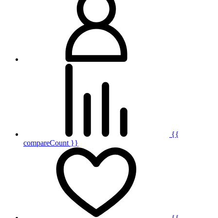
{{
compareCount }}
{{