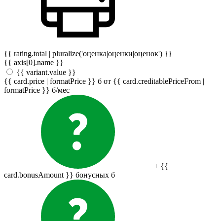
{{ rating.total | pluralize('оценка|оценки|оценок') }}
{{ axis[0].name }}
{{ variant.value }}
{{ card.price | formatPrice }}
б
от {{ card.creditablePriceFrom |
formatPrice }}
б
/мес
+ {{
card.bonusAmount }} бонусных
б