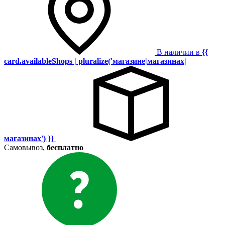
В наличии в
{{
card.availableShops | pluralize('магазине|магазинах|
магазинах') }}
Самовывоз,
бесплатно