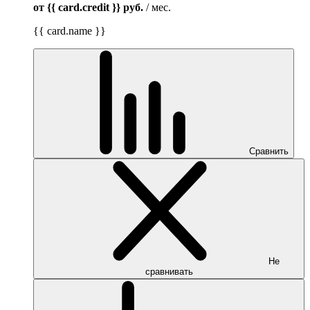
от {{ card.credit }}
руб.
/ мес.
{{ card.name }}
Сравнить
Не
сравнивать