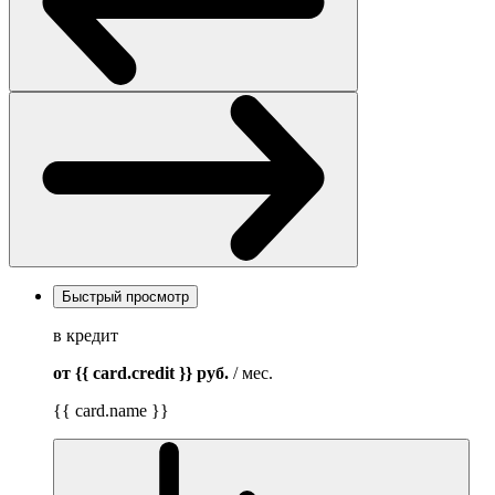
Быстрый просмотр
в кредит
от {{ card.credit }}
руб.
/ мес.
{{ card.name }}