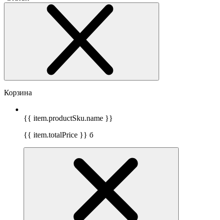
Корзина
{{ item.productSku.name }}
{{ item.totalPrice }}
б