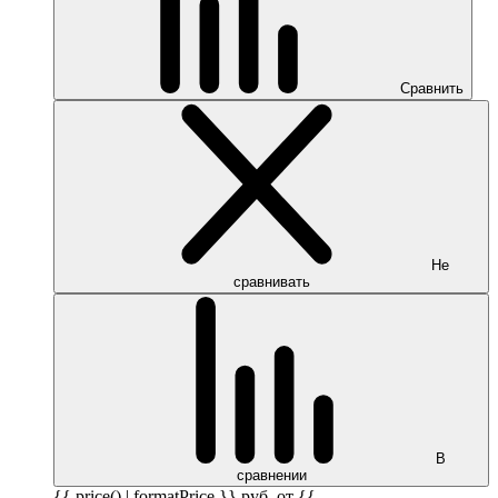
Сравнить
Не
сравнивать
В
сравнении
{{ price() | formatPrice }}
руб.
от {{