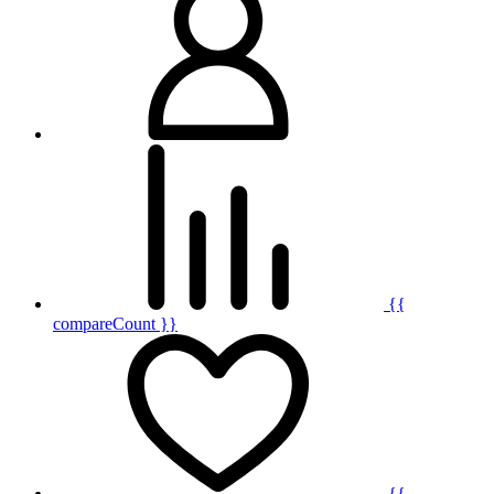
{{
compareCount }}
{{