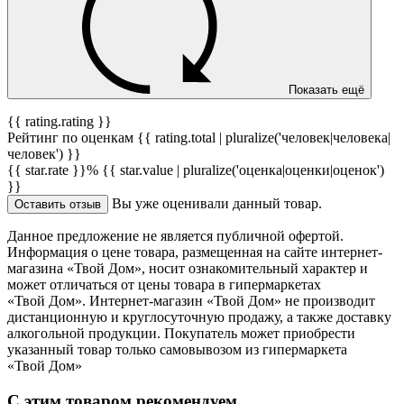
Показать ещё
{{ rating.rating }}
Рейтинг по оценкам {{ rating.total | pluralize('человек|человека|
человек') }}
{{ star.rate }}%
{{ star.value | pluralize('оценка|оценки|оценок')
}}
Вы уже оценивали данный товар.
Оставить отзыв
Данное предложение не является публичной офертой.
Информация о цене товара, размещенная на сайте интернет-
магазина «Твой Дом», носит ознакомительный характер и
может отличаться от цены товара в гипермаркетах
«Твой Дом». Интернет-магазин «Твой Дом» не производит
дистанционную и круглосуточную продажу, а также доставку
алкогольной продукции. Покупатель может приобрести
указанный товар только самовывозом из гипермаркета
«Твой Дом»
С этим товаром рекомендуем