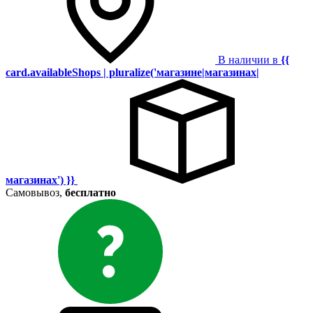
В наличии в
{{
card.availableShops | pluralize('магазине|магазинах|
магазинах') }}
Самовывоз,
бесплатно