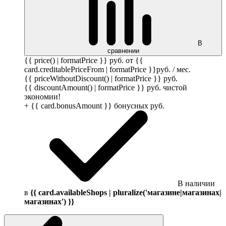
В
сравнении
{{ price() | formatPrice }}
руб.
от {{
card.creditablePriceFrom | formatPrice }}
руб.
/ мес.
{{ priceWithoutDiscount() | formatPrice }}
руб.
{{ discountAmount() | formatPrice }}
руб.
чистой
экономии!
+ {{ card.bonusAmount }} бонусных
руб.
В наличии
в
{{ card.availableShops | pluralize('магазине|магазинах|
магазинах') }}