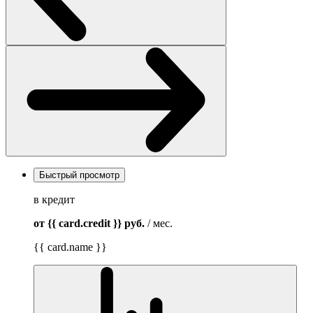
Быстрый просмотр
в кредит
от {{ card.credit }}
руб.
/ мес.
{{ card.name }}