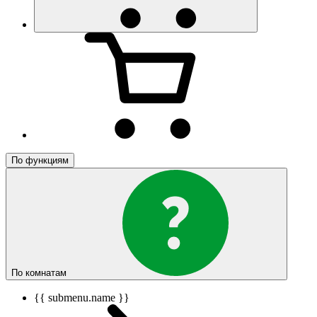
По функциям
По комнатам
{{ submenu.name }}