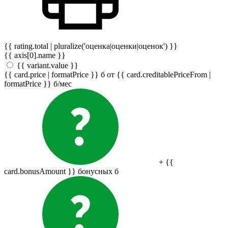
{{ rating.total | pluralize('оценка|оценки|оценок') }}
{{ axis[0].name }}
{{ variant.value }}
{{ card.price | formatPrice }}
б
от {{ card.creditablePriceFrom |
formatPrice }}
б
/мес
+ {{
card.bonusAmount }} бонусных
б