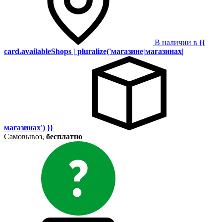
В наличии в
{{
card.availableShops | pluralize('магазине|магазинах|
магазинах') }}
Самовывоз,
бесплатно