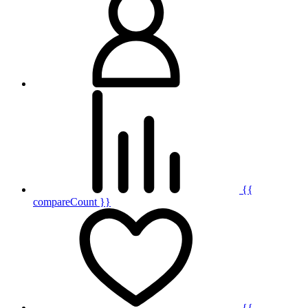
{{
compareCount }}
{{