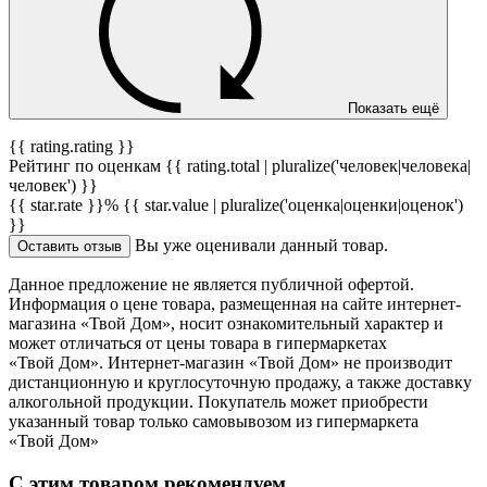
Показать ещё
{{ rating.rating }}
Рейтинг по оценкам {{ rating.total | pluralize('человек|человека|
человек') }}
{{ star.rate }}%
{{ star.value | pluralize('оценка|оценки|оценок')
}}
Вы уже оценивали данный товар.
Оставить отзыв
Данное предложение не является публичной офертой.
Информация о цене товара, размещенная на сайте интернет-
магазина «Твой Дом», носит ознакомительный характер и
может отличаться от цены товара в гипермаркетах
«Твой Дом». Интернет-магазин «Твой Дом» не производит
дистанционную и круглосуточную продажу, а также доставку
алкогольной продукции. Покупатель может приобрести
указанный товар только самовывозом из гипермаркета
«Твой Дом»
С этим товаром рекомендуем