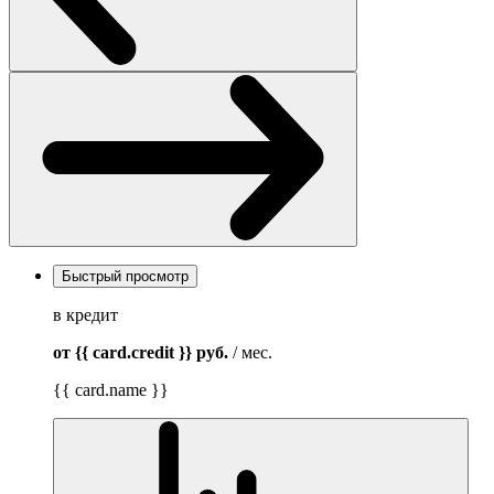
Быстрый просмотр
в кредит
от {{ card.credit }}
руб.
/ мес.
{{ card.name }}