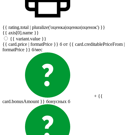
{{ rating.total | pluralize('оценка|оценки|оценок') }}
{{ axis[0].name }}
{{ variant.value }}
{{ card.price | formatPrice }}
б
от {{ card.creditablePriceFrom |
formatPrice }}
б
/мес
+ {{
card.bonusAmount }} бонусных
б