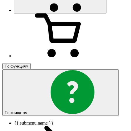
По функциям
По комнатам
{{ submenu.name }}