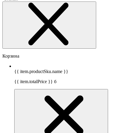
Корзина
{{ item.productSku.name }}
{{ item.totalPrice }}
б