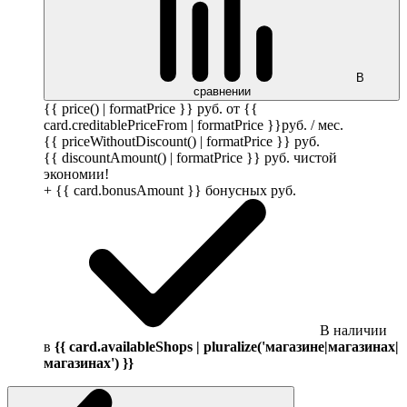
В
сравнении
{{ price() | formatPrice }}
руб.
от {{
card.creditablePriceFrom | formatPrice }}
руб.
/ мес.
{{ priceWithoutDiscount() | formatPrice }}
руб.
{{ discountAmount() | formatPrice }}
руб.
чистой
экономии!
+ {{ card.bonusAmount }} бонусных
руб.
В наличии
в
{{ card.availableShops | pluralize('магазине|магазинах|
магазинах') }}