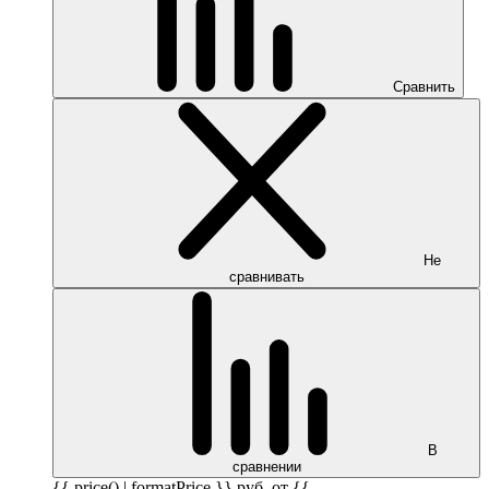
Сравнить
Не
сравнивать
В
сравнении
{{ price() | formatPrice }}
руб.
от {{