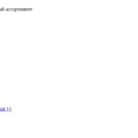
ный ассортимент
unt }}