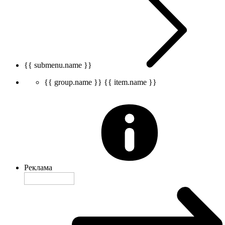
{{ submenu.name }}
{{ group.name }}
{{ item.name }}
Реклама