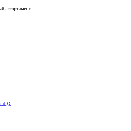
ный ассортимент
unt }}