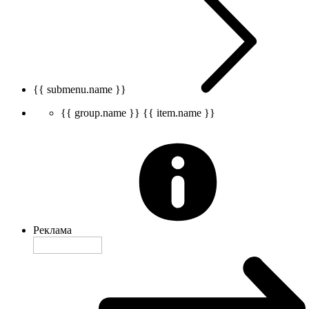
{{ submenu.name }}
{{ group.name }}
{{ item.name }}
Реклама