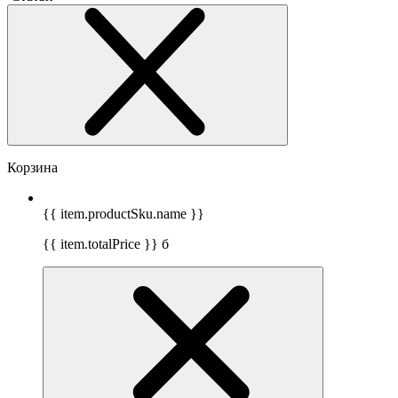
Корзина
{{ item.productSku.name }}
{{ item.totalPrice }}
б