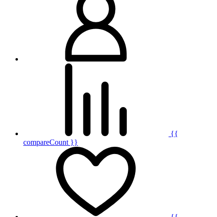
{{
compareCount }}
{{