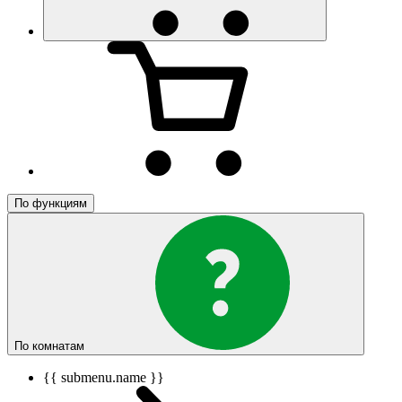
По функциям
По комнатам
{{ submenu.name }}