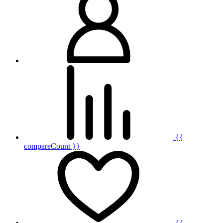
{{
compareCount }}
{{