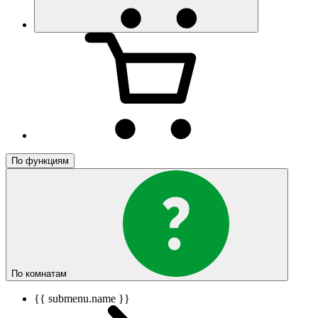
По функциям
По комнатам
{{ submenu.name }}