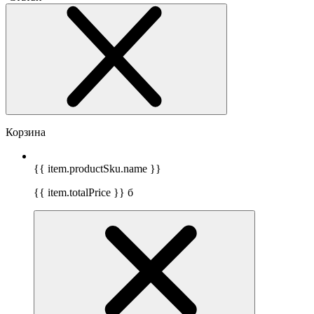
Корзина
{{ item.productSku.name }}
{{ item.totalPrice }}
б