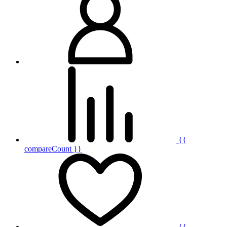
{{
compareCount }}
{{