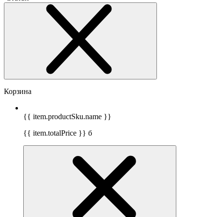
Корзина
{{ item.productSku.name }}
{{ item.totalPrice }}
б