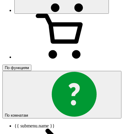
По функциям
По комнатам
{{ submenu.name }}