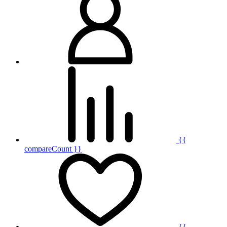
{{
compareCount }}
{{