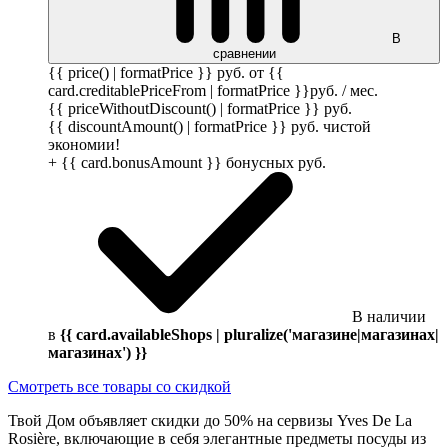
В
сравнении
{{ price() | formatPrice }}
руб.
от {{
card.creditablePriceFrom | formatPrice }}
руб.
/ мес.
{{ priceWithoutDiscount() | formatPrice }}
руб.
{{ discountAmount() | formatPrice }}
руб.
чистой
экономии!
+ {{ card.bonusAmount }} бонусных
руб.
В наличии
в
{{ card.availableShops | pluralize('магазине|магазинах|
магазинах') }}
Смотреть все товары со скидкой
Твой Дом объявляет скидки до 50% на сервизы Yves De La
Rosière, включающие в себя элегантные предметы посуды из