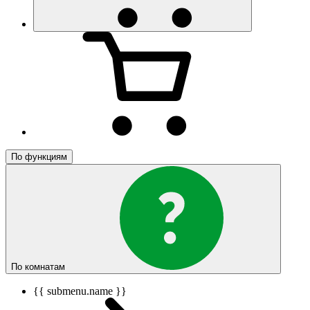
По функциям
По комнатам
{{ submenu.name }}