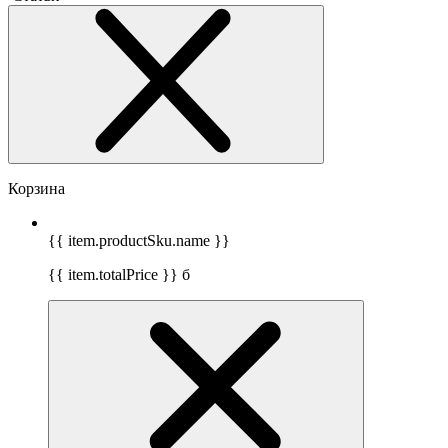
Корзина
{{ item.productSku.name }}
{{ item.totalPrice }}
б