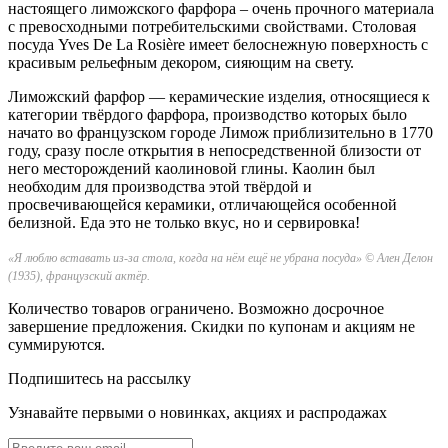
настоящего лиможского фарфора – очень прочного материала
с превосходными потребительскими свойствами. Столовая
посуда Yves De La Rosière имеет белоснежную поверхность с
красивым рельефным декором, сияющим на свету.
Лиможский фарфор — керамические изделия, относящиеся к
категории твёрдого фарфора, производство которых было
начато во французском городе Лимож приблизительно в 1770
году, сразу после открытия в непосредственной близости от
него месторождений каолиновой глины. Каолин был
необходим для производства этой твёрдой и
просвечивающейся керамики, отличающейся особенной
белизной. Еда это не только вкус, но и сервировка!
«Я люблю вставать из-за стола, когда на нём ещё не убрана посуда» © Ален Делон
(1935), французский актёр.
Количество товаров ограничено. Возможно досрочное
завершение предложения. Скидки по купонам и акциям не
суммируются.
Подпишитесь на рассылку
Узнавайте первыми о новинках, акциях и распродажах