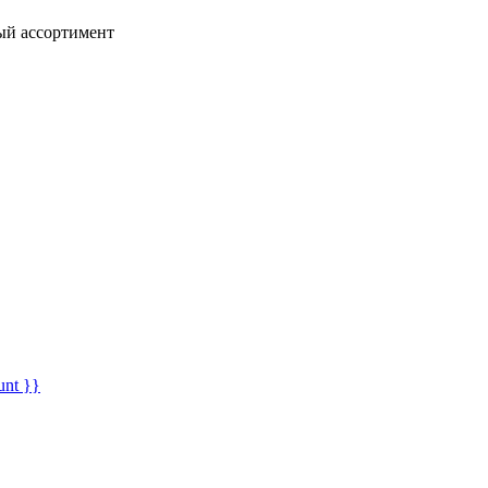
ный ассортимент
unt }}