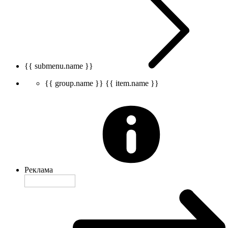
{{ submenu.name }}
{{ group.name }}
{{ item.name }}
Реклама