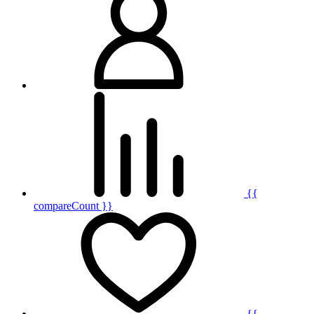
{{
compareCount }}
{{