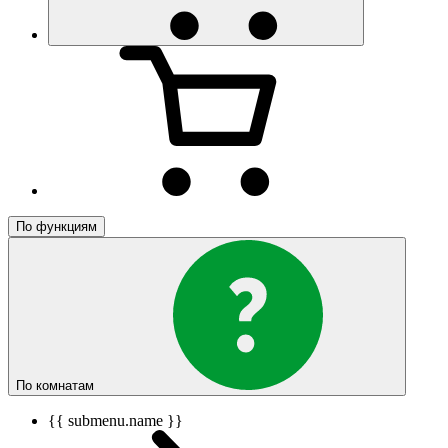
По функциям
По комнатам
{{ submenu.name }}