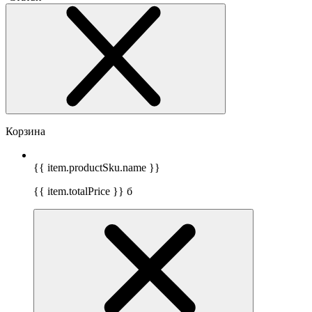
Корзина
{{ item.productSku.name }}
{{ item.totalPrice }}
б