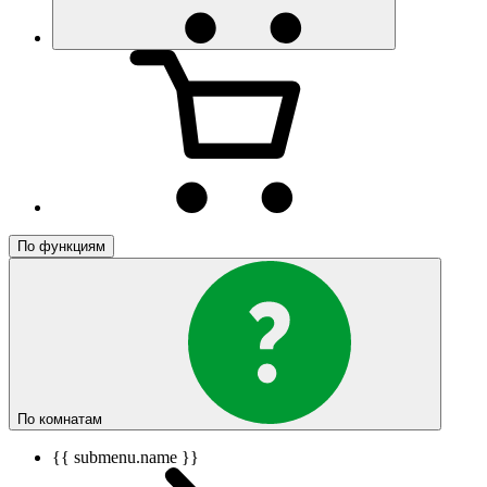
По функциям
По комнатам
{{ submenu.name }}