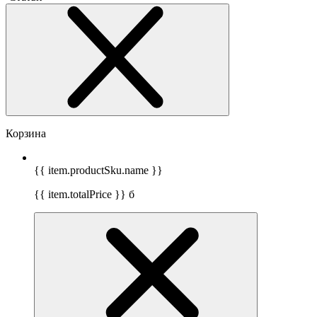
Корзина
{{ item.productSku.name }}
{{ item.totalPrice }}
б