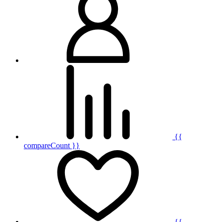
{{
compareCount }}
{{