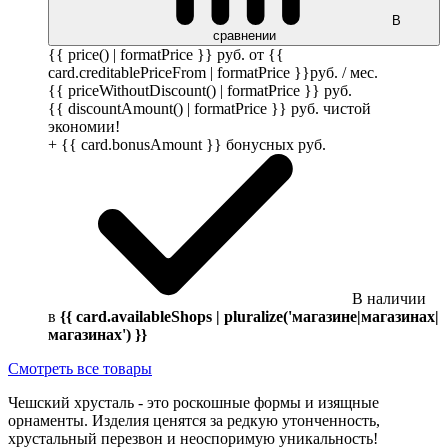
В
сравнении
{{ price() | formatPrice }}
руб.
от {{
card.creditablePriceFrom | formatPrice }}
руб.
/ мес.
{{ priceWithoutDiscount() | formatPrice }}
руб.
{{ discountAmount() | formatPrice }}
руб.
чистой
экономии!
+ {{ card.bonusAmount }} бонусных
руб.
В наличии
в
{{ card.availableShops | pluralize('магазине|магазинах|
магазинах') }}
Смотреть все товары
Чешский хрусталь - это роскошные формы и изящные
орнаменты. Изделия ценятся за редкую утонченность,
хрустальный перезвон и неоспоримую уникальность!