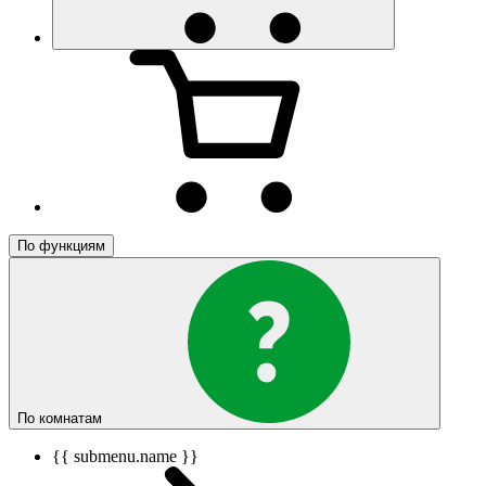
По функциям
По комнатам
{{ submenu.name }}