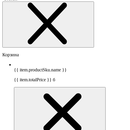
Корзина
{{ item.productSku.name }}
{{ item.totalPrice }}
б