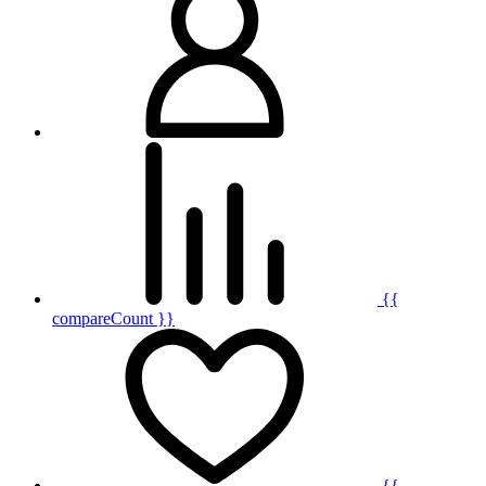
{{
compareCount }}
{{