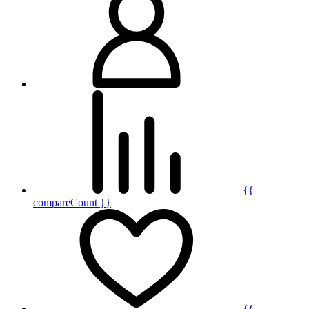
{{
compareCount }}
{{