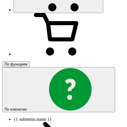
По функциям
По комнатам
{{ submenu.name }}