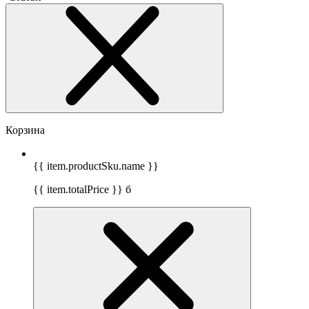
Корзина
{{ item.productSku.name }}
{{ item.totalPrice }}
б