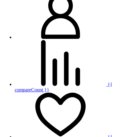
{{
compareCount }}
{{