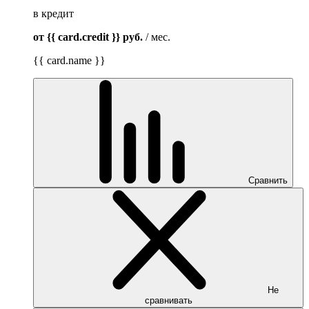
в кредит
от {{ card.credit }}
руб.
/ мес.
{{ card.name }}
Сравнить
Не
сравнивать