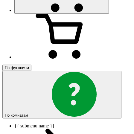
По функциям
По комнатам
{{ submenu.name }}