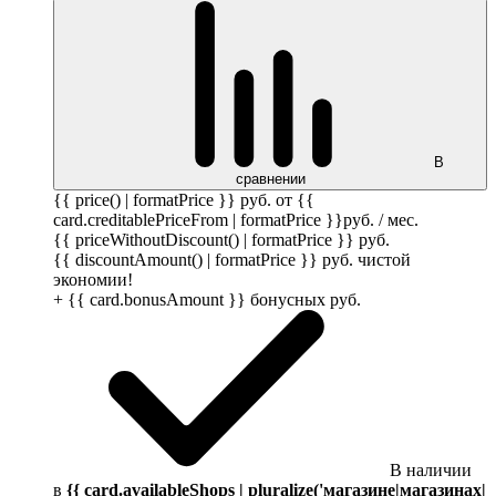
В
сравнении
{{ price() | formatPrice }}
руб.
от {{
card.creditablePriceFrom | formatPrice }}
руб.
/ мес.
{{ priceWithoutDiscount() | formatPrice }}
руб.
{{ discountAmount() | formatPrice }}
руб.
чистой
экономии!
+ {{ card.bonusAmount }} бонусных
руб.
В наличии
в
{{ card.availableShops | pluralize('магазине|магазинах|