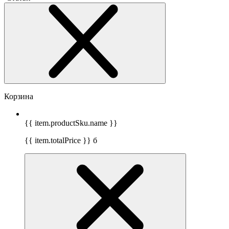
Корзина
{{ item.productSku.name }}
{{ item.totalPrice }}
б