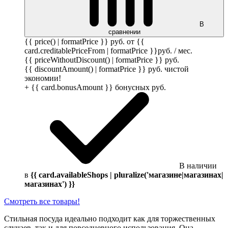
В
сравнении
{{ price() | formatPrice }}
руб.
от {{
card.creditablePriceFrom | formatPrice }}
руб.
/ мес.
{{ priceWithoutDiscount() | formatPrice }}
руб.
{{ discountAmount() | formatPrice }}
руб.
чистой
экономии!
+ {{ card.bonusAmount }} бонусных
руб.
В наличии
в
{{ card.availableShops | pluralize('магазине|магазинах|
магазинах') }}
Смотреть все товары!
Стильная посуда идеально подходит как для торжественных
случаев, так и для повседневного использования. Она