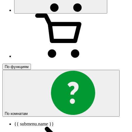
По функциям
По комнатам
{{ submenu.name }}