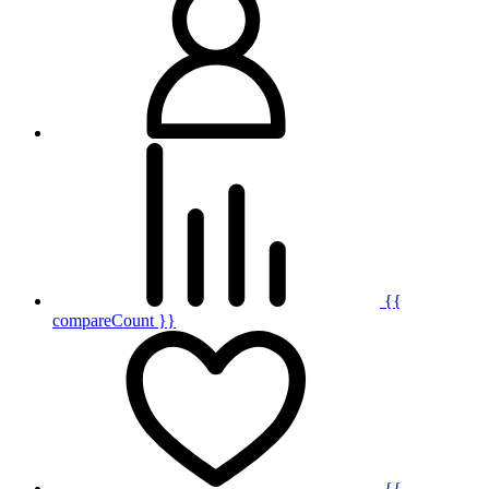
{{
compareCount }}
{{