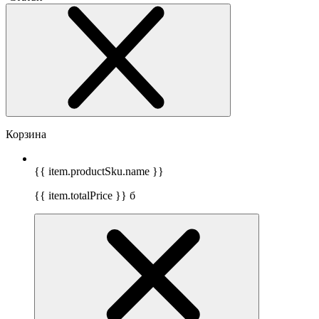
Корзина
{{ item.productSku.name }}
{{ item.totalPrice }}
б