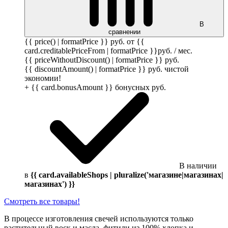
В
сравнении
{{ price() | formatPrice }}
руб.
от {{
card.creditablePriceFrom | formatPrice }}
руб.
/ мес.
{{ priceWithoutDiscount() | formatPrice }}
руб.
{{ discountAmount() | formatPrice }}
руб.
чистой
экономии!
+ {{ card.bonusAmount }} бонусных
руб.
В наличии
в
{{ card.availableShops | pluralize('магазине|магазинах|
магазинах') }}
Смотреть все товары!
В процессе изготовления свечей используются только
растительный воск и масла, фитили из 100% хлопка и