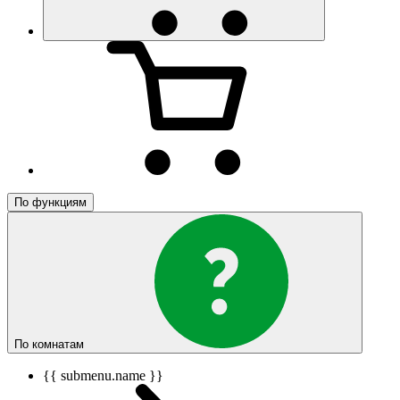
По функциям
По комнатам
{{ submenu.name }}