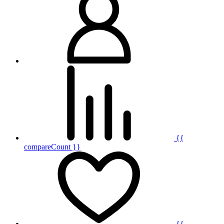
{{
compareCount }}
{{