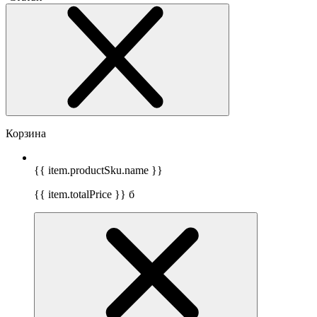
Корзина
{{ item.productSku.name }}
{{ item.totalPrice }}
б