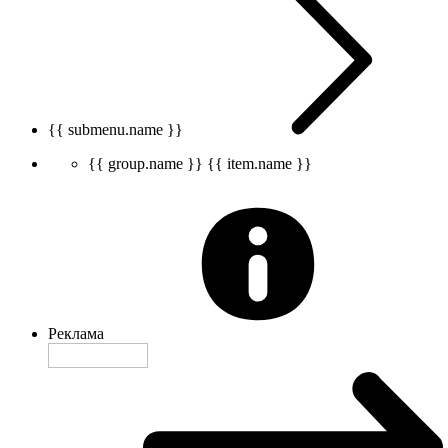
{{ submenu.name }}
{{ group.name }}
{{ item.name }}
Реклама