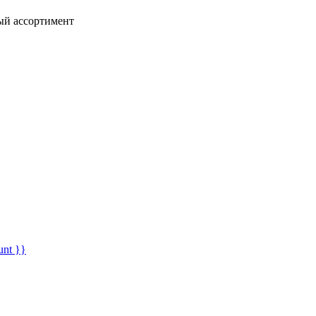
ный ассортимент
unt }}