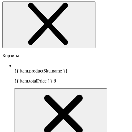
Корзина
{{ item.productSku.name }}
{{ item.totalPrice }}
б