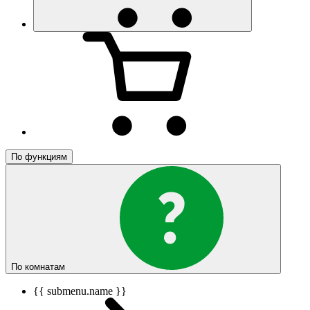
По функциям
По комнатам
{{ submenu.name }}